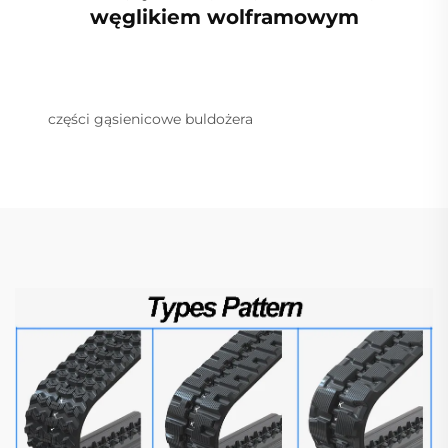
węglikiem wolframowym
części gąsienicowe buldożera