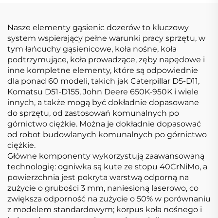
Nasze elementy gąsienic dozerów to kluczowy
system wspierający pełne warunki pracy sprzętu, w
tym łańcuchy gąsienicowe, koła nośne, koła
podtrzymujące, koła prowadzące, zęby napędowe i
inne kompletne elementy, które są odpowiednie
dla ponad 60 modeli, takich jak Caterpillar D5-D11,
Komatsu D51-D155, John Deere 650K-950K i wiele
innych, a także mogą być dokładnie dopasowane
do sprzętu, od zastosowań komunalnych po
górnictwo ciężkie. Można je dokładnie dopasować
od robot budowlanych komunalnych po górnictwo
ciężkie.
Główne komponenty wykorzystują zaawansowaną
technologię: ogniwka są kute ze stopu 40CrNiMo, a
powierzchnia jest pokryta warstwą odporną na
zużycie o grubości 3 mm, naniesioną laserowo, co
zwiększa odporność na zużycie o 50% w porównaniu
z modelem standardowym; korpus koła nośnego i