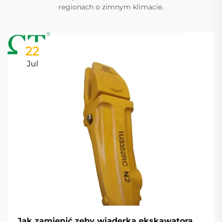
regionach o zimnym klimacie.
22
Jul
Jak zamienić zęby wiaderka ekskawatora