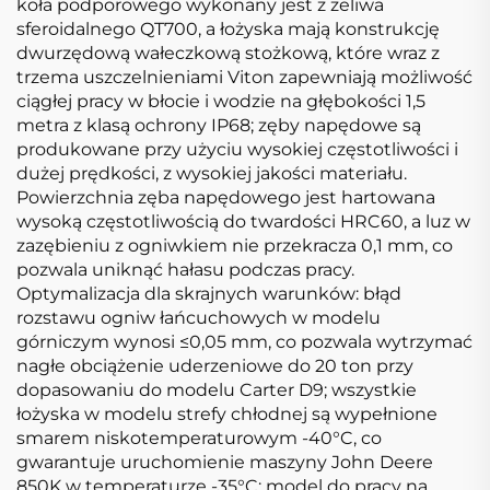
koła podporowego wykonany jest z żeliwa
sferoidalnego QT700, a łożyska mają konstrukcję
dwurzędową wałeczkową stożkową, które wraz z
trzema uszczelnieniami Viton zapewniają możliwość
ciągłej pracy w błocie i wodzie na głębokości 1,5
metra z klasą ochrony IP68; zęby napędowe są
produkowane przy użyciu wysokiej częstotliwości i
dużej prędkości, z wysokiej jakości materiału.
Powierzchnia zęba napędowego jest hartowana
wysoką częstotliwością do twardości HRC60, a luz w
zazębieniu z ogniwkiem nie przekracza 0,1 mm, co
pozwala uniknąć hałasu podczas pracy.
Optymalizacja dla skrajnych warunków: błąd
rozstawu ogniw łańcuchowych w modelu
górniczym wynosi ≤0,05 mm, co pozwala wytrzymać
nagłe obciążenie uderzeniowe do 20 ton przy
dopasowaniu do modelu Carter D9; wszystkie
łożyska w modelu strefy chłodnej są wypełnione
smarem niskotemperaturowym -40°C, co
gwarantuje uruchomienie maszyny John Deere
850K w temperaturze -35°C; model do pracy na