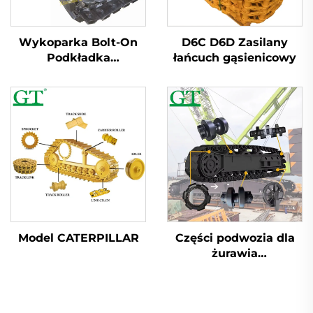
Wykoparka Bolt-On
D6C D6D Zasilany
Podkładka
łańcuch gąsienicowy
Gąsienicowa z
Podkładką Gumową z
Naturalną Guma
Model CATERPILLAR
Części podwozia dla
żurawia
gąsienicowego
ZOOMLION