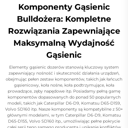
Komponenty Gąsienic
Bulldożera: Kompletne
Rozwiązania Zapewniające
Maksymalną Wydajność
Gąsienic
Elementy gąsienic dozerów stanowią kluczowy system
zapewniający nośność i skuteczność działania urządzeń,
obejmując pełen zestaw komponentów, takich jak łańcuch
gąsienicowy, koła nośne, koła podtrzymujące, koła
prowadzące, zęby napędowe itp. Posiadamy pełną gamę
komponentów dopasowanych do ponad 50 popularnych
modeli, takich jak Caterpillar D6-D9, Komatsu D65-D159,
Volvo SD160 itp. Nasze komponenty są kompatybilne z 50+
głównymi modelami, w tym Caterpillar D6-D9, Komatsu
D65-D155, Volvo SD160 itp., umożliwiając pełne pokrycie
całej serii tego samego producenta i unikanie konfliktów