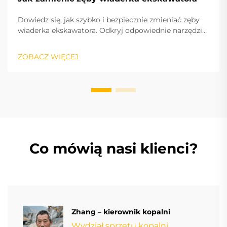
Dowiedz się, jak szybko i bezpiecznie zmieniać zęby
wiaderka ekskawatora. Odkryj odpowiednie narzędzia,
krokowe wskazówki oraz dlaczego zęby wysokiej
jakości od XMGT zapewniają optymalne wydajność.
ZOBACZ WIĘCEJ
Zacznij poprawiać efektywność już dziś.
Co mówią nasi klienci?
Zhang – kierownik kopalni
Wydział sprzętu kopalni