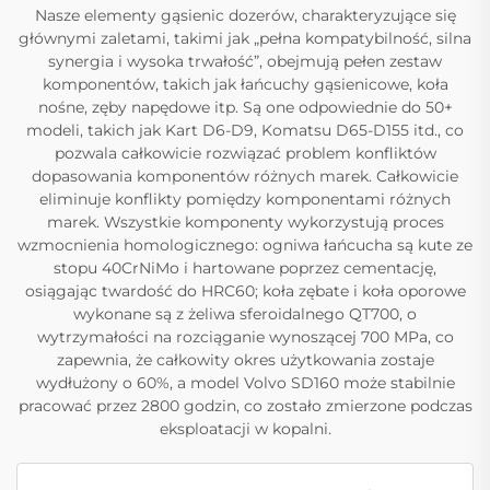
Nasze elementy gąsienic dozerów, charakteryzujące się
głównymi zaletami, takimi jak „pełna kompatybilność, silna
synergia i wysoka trwałość”, obejmują pełen zestaw
komponentów, takich jak łańcuchy gąsienicowe, koła
nośne, zęby napędowe itp. Są one odpowiednie do 50+
modeli, takich jak Kart D6-D9, Komatsu D65-D155 itd., co
pozwala całkowicie rozwiązać problem konfliktów
dopasowania komponentów różnych marek. Całkowicie
eliminuje konflikty pomiędzy komponentami różnych
marek. Wszystkie komponenty wykorzystują proces
wzmocnienia homologicznego: ogniwa łańcucha są kute ze
stopu 40CrNiMo i hartowane poprzez cementację,
osiągając twardość do HRC60; koła zębate i koła oporowe
wykonane są z żeliwa sferoidalnego QT700, o
wytrzymałości na rozciąganie wynoszącej 700 MPa, co
zapewnia, że całkowity okres użytkowania zostaje
wydłużony o 60%, a model Volvo SD160 może stabilnie
pracować przez 2800 godzin, co zostało zmierzone podczas
eksploatacji w kopalni.