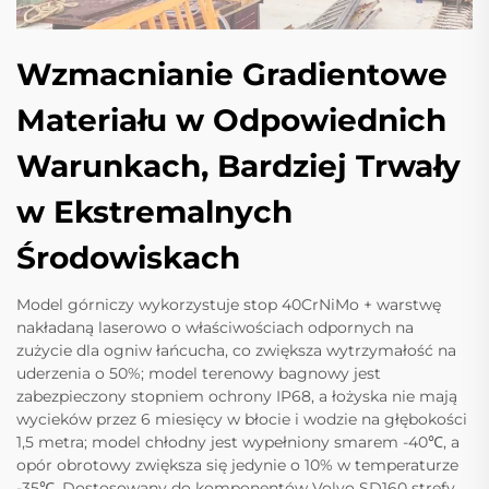
Wzmacnianie Gradientowe
Materiału w Odpowiednich
Warunkach, Bardziej Trwały
w Ekstremalnych
Środowiskach
Model górniczy wykorzystuje stop 40CrNiMo + warstwę
nakładaną laserowo o właściwościach odpornych na
zużycie dla ogniw łańcucha, co zwiększa wytrzymałość na
uderzenia o 50%; model terenowy bagnowy jest
zabezpieczony stopniem ochrony IP68, a łożyska nie mają
wycieków przez 6 miesięcy w błocie i wodzie na głębokości
1,5 metra; model chłodny jest wypełniony smarem -40℃, a
opór obrotowy zwiększa się jedynie o 10% w temperaturze
-35℃. Dostosowany do komponentów Volvo SD160 strefy