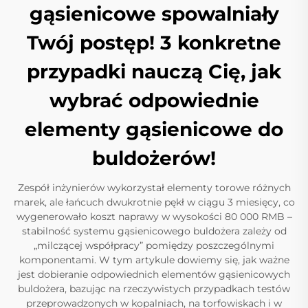
gąsienicowe spowalniały
Twój postęp! 3 konkretne
przypadki nauczą Cię, jak
wybrać odpowiednie
elementy gąsienicowe do
buldożerów!
Zespół inżynierów wykorzystał elementy torowe różnych
marek, ale łańcuch dwukrotnie pękł w ciągu 3 miesięcy, co
wygenerowało koszt naprawy w wysokości 80 000 RMB –
stabilność systemu gąsienicowego buldożera zależy od
„milczącej współpracy” pomiędzy poszczególnymi
komponentami. W tym artykule dowiemy się, jak ważne
jest dobieranie odpowiednich elementów gąsienicowych
buldożera, bazując na rzeczywistych przypadkach testów
przeprowadzonych w kopalniach, na torfowiskach i w