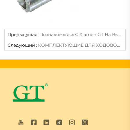
Предыдущая:
Познакомьтесь С Xiamen GT На Выставке CONEXPO-CON/AGG 2026 — Откройте Для Себя Инновационные Технологии Ходовой Части (стенд N10220)
Следующий :
КОМПЛЕКТУЮЩИЕ ДЛЯ ХОДОВОЙ ЧАСТИ — Болт И Гайка