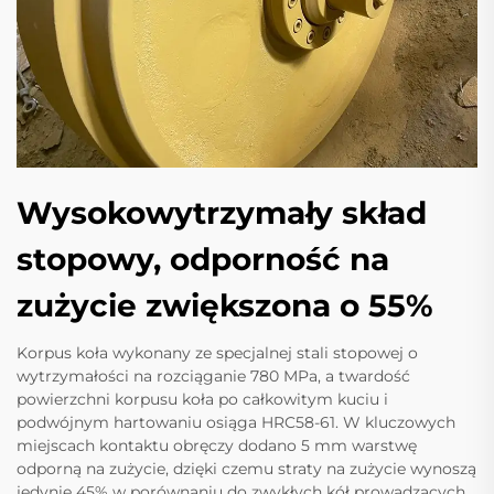
Wysokowytrzymały skład
stopowy, odporność na
zużycie zwiększona o 55%
Korpus koła wykonany ze specjalnej stali stopowej o
wytrzymałości na rozciąganie 780 MPa, a twardość
powierzchni korpusu koła po całkowitym kuciu i
podwójnym hartowaniu osiąga HRC58-61. W kluczowych
miejscach kontaktu obręczy dodano 5 mm warstwę
odporną na zużycie, dzięki czemu straty na zużycie wynoszą
jedynie 45% w porównaniu do zwykłych kół prowadzących