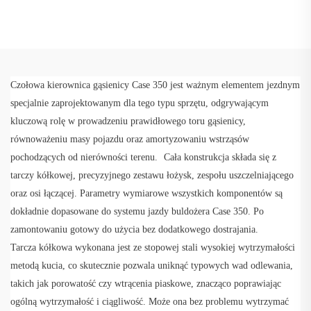
Czołowa kierownica gąsienicy Case 350 jest ważnym elementem jezdnym 
specjalnie zaprojektowanym dla tego typu sprzętu, odgrywającym 
kluczową rolę w prowadzeniu prawidłowego toru gąsienicy, 
równoważeniu masy pojazdu oraz amortyzowaniu wstrząsów 
pochodzących od nierówności terenu. 
Cała konstrukcja składa się z 
tarczy kółkowej, precyzyjnego zestawu łożysk, zespołu uszczelniającego 
oraz osi łączącej. Parametry wymiarowe wszystkich komponentów są 
dokładnie dopasowane do systemu jazdy buldożera Case 350. Po 
zamontowaniu gotowy do użycia bez dodatkowego dostrajania. 
Tarcza kółkowa wykonana jest ze stopowej stali wysokiej wytrzymałości 
metodą kucia, co skutecznie pozwala uniknąć typowych wad odlewania, 
takich jak porowatość czy wtrącenia piaskowe, znacząco poprawiając 
ogólną wytrzymałość i ciągliwość. Może ona bez problemu wytrzymać 