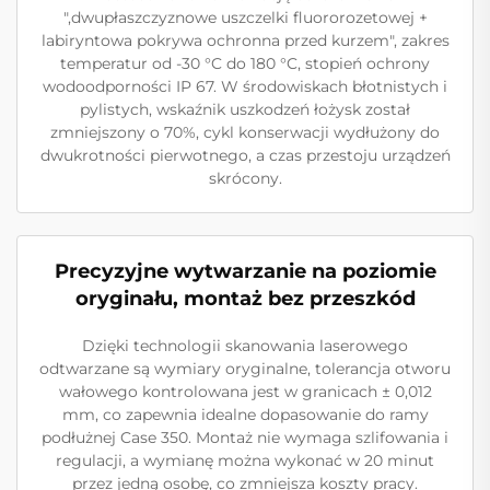
",dwupłaszczyznowe uszczelki fluororozetowej +
labiryntowa pokrywa ochronna przed kurzem", zakres
temperatur od -30 °C do 180 °C, stopień ochrony
wodoodporności IP 67. W środowiskach błotnistych i
pylistych, wskaźnik uszkodzeń łożysk został
zmniejszony o 70%, cykl konserwacji wydłużony do
dwukrotności pierwotnego, a czas przestoju urządzeń
skrócony.
Precyzyjne wytwarzanie na poziomie
oryginału, montaż bez przeszkód
Dzięki technologii skanowania laserowego
odtwarzane są wymiary oryginalne, tolerancja otworu
wałowego kontrolowana jest w granicach ± 0,012
mm, co zapewnia idealne dopasowanie do ramy
podłużnej Case 350. Montaż nie wymaga szlifowania i
regulacji, a wymianę można wykonać w 20 minut
przez jedną osobę, co zmniejsza koszty pracy.