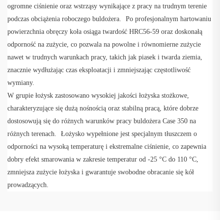
ogromne ciśnienie oraz wstrząsy wynikające z pracy na trudnym terenie 
podczas obciążenia roboczego buldożera. 
Po profesjonalnym hartowaniu 
powierzchnia obręczy koła osiąga twardość HRC56-59 oraz doskonałą 
odporność na zużycie, co pozwala na powolne i równomierne zużycie 
nawet w trudnych warunkach pracy, takich jak piasek i twarda ziemia, 
znacznie wydłużając czas eksploatacji i zmniejszając częstotliwość 
wymiany. 
W grupie łożysk zastosowano wysokiej jakości łożyska stożkowe, 
charakteryzujące się dużą nośnością oraz stabilną pracą, które dobrze 
dostosowują się do różnych warunków pracy buldożera Case 350 na 
różnych terenach. 
Łożysko wypełnione jest specjalnym tłuszczem o 
odporności na wysoką temperaturę i ekstremalne ciśnienie, co zapewnia 
dobry efekt smarowania w zakresie temperatur od -25 °C do 110 °C, 
zmniejsza zużycie łożyska i gwarantuje swobodne obracanie się kół 
prowadzących. 