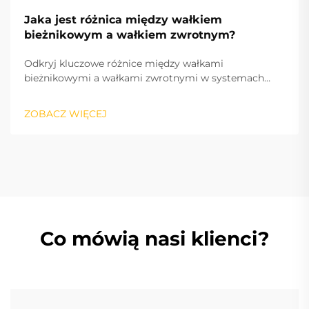
Jaka jest różnica między wałkiem
bieżnikowym a wałkiem zwrotnym?
Odkryj kluczowe różnice między wałkami
bieżnikowymi a wałkami zwrotnymi w systemach
podwozia ekskawatorów. Dowiedz się o ich rolach,
oznakach zużycia oraz dlaczego wybór godnego
ZOBACZ WIĘCEJ
zaufania dostawcy wałków bieżnikowych ma
znaczenie. Przedłuż życie ekskawatora dzięki
ekspertom.
Co mówią nasi klienci?