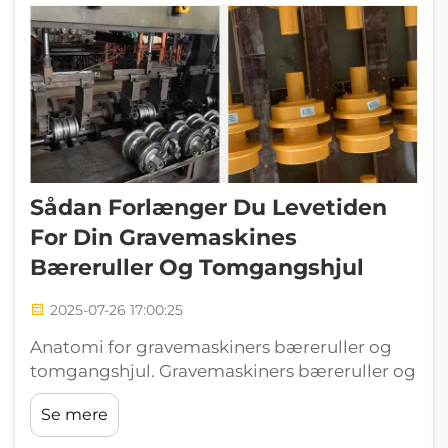
Har...
Sådan Forlænger Du Levetiden
For Din Gravemaskines
Bæreruller Og Tomgangshjul
2025-07-26 17:00:25
Anatomi for gravemaskiners bæreruller og
tomgangshjul. Gravemaskiners bæreruller og
tomgangshjul udgør grundlaget for effektive
Se mere
understelssystemer og muliggør kontrolleret
bevægelse over ujævne terræner. Disse