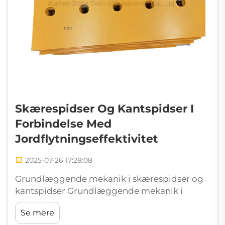
Skærespidser Og Kantspidser I
Forbindelse Med
Jordflytningseffektivitet
2025-07-26 17:28:08
Grundlæggende mekanik i skærespidser og
kantspidser Grundlæggende mekanik i
skærespidser og kantspidser bestemmer,
Se mere
hvordan udstyr til jordflytning interagerer