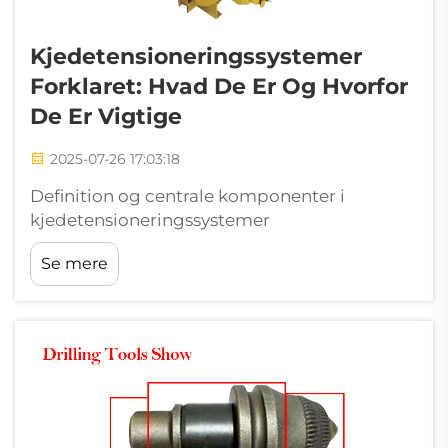
Kjedetensioneringssystemer
Forklaret: Hvad De Er Og Hvorfor
De Er Vigtige
2025-07-26 17:03:18
Definition og centrale komponenter i
kjedetensioneringssystemer
Kjedetensioneringssystemer fungerer som
Se mere
kritiske spændingsstyringssystemer i tungt
udstyr, der kombinerer fire indbyrdes
afhængige komponenter for at sikre optimal
kjedeydelse. Disse mekanismer balancerer
strukturel modstand...