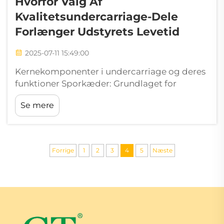
Hvorfor Valg Af
Kvalitetsundercarriage-Dele
Forlænger Udstyrets Levetid
2025-07-11 15:49:00
Kernekomponenter i undercarriage og deres
funktioner Sporkæder: Grundlaget for
lastfordeling Med sporskoene, der bærer
Se mere
lasten, udgør kæder den centrale del af
lastbærende system, som bærer køretøjets
vægt og effektiv...
Forrige
1
2
3
4
5
Næste