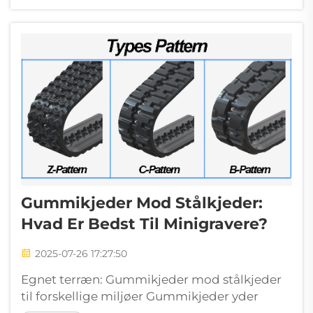
med udfordrende materialer. Kantgeometri
bestemmer penetrationseffektivitet gennem
tre c...
Gummikjeder Mod Stålkjeder:
Hvad Er Bedst Til Minigravere?
2025-07-26 17:27:50
Egnet terræn: Gummikjeder mod stålkjeder
til forskellige miljøer Gummikjeder yder
bedst på asfalterede overflader og