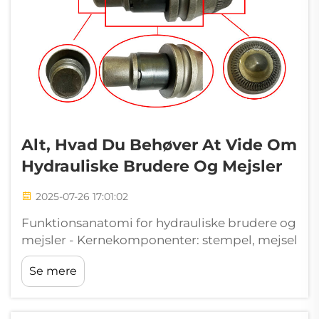
Alt, Hvad Du Behøver At Vide Om
Hydrauliske Brudere Og Mejsler
2025-07-26 17:01:02
Funktionsanatomi for hydrauliske brudere og
mejsler - Kernekomponenter: stempel, mejsel
og cylindermontering. Hydrauliske brudere
Se mere
er afhængige af tre præcisionsfremstillede
komponenter: Stempel: Drevet af hydraulisk
tryk for at generere kinetisk kraft. Mejsel: