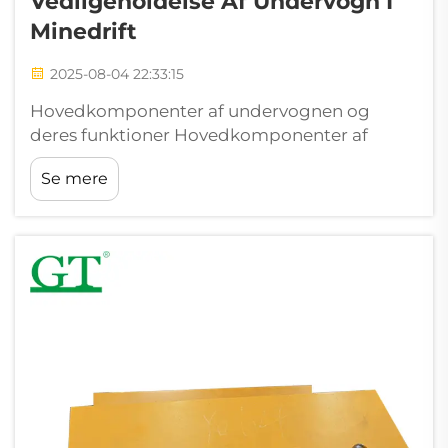
Vedligeholdelse Af Undervogn I
Minedrift
2025-08-04 22:33:15
Hovedkomponenter af undervognen og
deres funktioner Hovedkomponenter af
undervognen: sporkæder, ruller,
Se mere
tomgangere, tandhjul og sporsko
Undervognssystemet danner grundlaget for
alle de store spormaskiner, der anvendes i
minedrift...