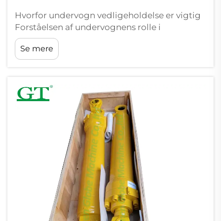
Hvorfor undervogn vedligeholdelse er vigtig
Forståelsen af undervognens rolle i
minedriftens ydeevne I hjertet af enhver tung
Se mere
minemaskine ligger undervogn, som i bund
og grund holder alt sammen, når man har
med mas...