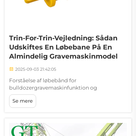
Trin-For-Trin-Vejledning: Sådan
Udskiftes En Løbebane På En
Almindelig Gravemaskinmodel
2025-09-03 21:42:05
Forståelse af løbebånd for
bulldozergravemaskinfunktion og
almindelige fejltilstande. Anatomien og
Se mere
funktionen af en løbebånd for
bulldozergravemaskin understel systemer
spiller en afgørende rolle som
belastningsbærende dele i alle slags tunge
udstyr...