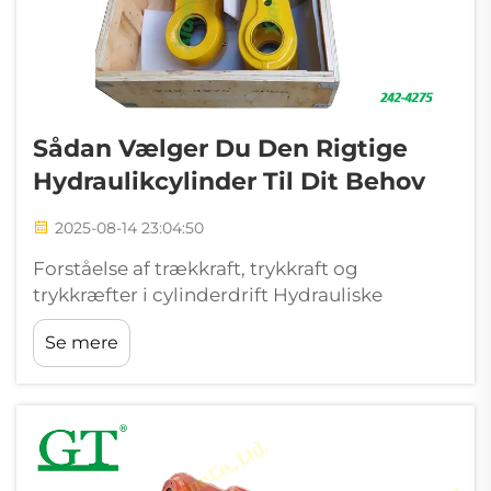
Sådan Vælger Du Den Rigtige
Hydraulikcylinder Til Dit Behov
2025-08-14 23:04:50
Forståelse af trækkraft, trykkraft og
trykkræfter i cylinderdrift Hydrauliske
cylindresystemer er afhængige af præcis
Se mere
kraftfordeling for at opnå optimal ydeevne.
Trækkraft forlænger komponenter, mens
trykkraft forkorter ...