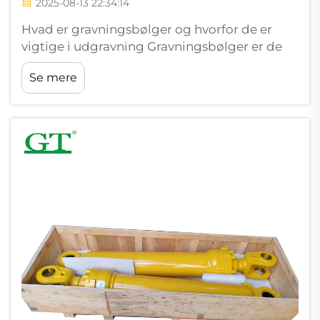
2025-08-13 22:34:14
Hvad er gravningsbølger og hvorfor de er
vigtige i udgravning Gravningsbølger er de
robuste tilbehør, der bliver boltet fast på
Se mere
gravemaskiner og lastere. Disse værktøjer er
bygget til at håndtere det hårde arbejde i
minedrift og store jordforskydningsprojekter.
Når...