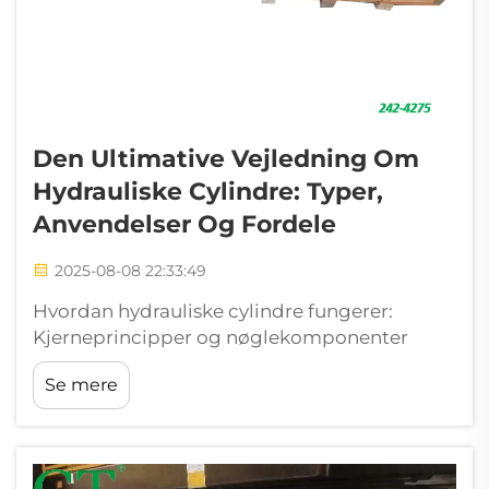
Den Ultimative Vejledning Om
Hydrauliske Cylindre: Typer,
Anvendelser Og Fordele
2025-08-08 22:33:49
Hvordan hydrauliske cylindre fungerer:
Kjerneprincipper og nøglekomponenter
Grundprincippet for væskekraft i hydrauliske
Se mere
cylindre Når man lægger pres...