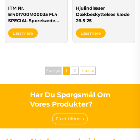
ITM Nr.
Hjulindlæser
E1401700M00035 FL4
Dækbeskyttelses kæde
SPECIAL Sporekæde
26.5-25
(LINK35L)
Læs mere
Læs mere
Forrige
1
2
Næste
Har Du Spørgsmål Om
Vores Produkter?
Få et tilbud →