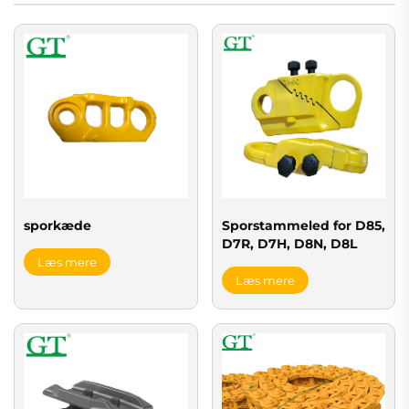
sporkæde
Sporstammeled for D85,
D7R, D7H, D8N, D8L
Læs mere
Læs mere