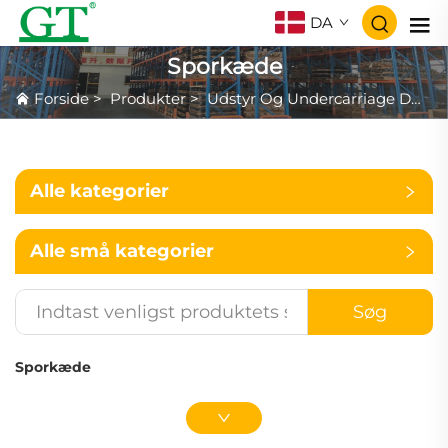
DA
Sporkæde
Forside
>
Produkter
>
Udstyr Og Undercarriage Dækker For Excavator Og Dozer
Alle kategorier
Alle små kategorier
Søg
Sporkæde