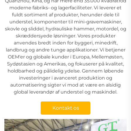
Quanzhou, Kina, og har mere end 35.000 kvadratfod
moderne fabriks- og lagerfaciliteter. Vi leverer et
fuldt sortiment af produkter, herunder dele til
understel, komponenter til mini-gravemaskiner,
skovle og sliddel, hydrauliske hammer, motordel, og
skræddersyede løsninger. Vores produkter
anvendes bredt inden for byggeri, minedrift,
landbrug og andre tunge applikationer. Vi betjener
OEM'er og globale kunder i Europa, Mellemøsten,
Sydøstasien og Amerikas, og fokuserer på kvalitet,
holdbarhed og pålidelig ydelse. Gennem løbende
investeringer i avanceret produktion og
automatisering sigter vi mod at være en alsidig
global leverandør af understel og maskindel.
Kontakt os