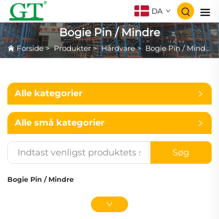
DA
Bogie Pin / Mindre
Forside
>
Produkter
>
Hårdvare
>
Bogie Pin / Mindre
Alle kategorier
Alle små kategorier
Søg
Bogie Pin / Mindre