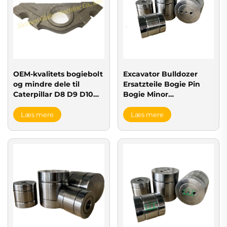
OEM-kvalitets bogiebolt
Excavator Bulldozer
og mindre dele til
Ersatzteile Bogie Pin
Caterpillar D8 D9 D10
Bogie Minor
D11 & Komatsu D275
D8dd10d11d275d375d475
D375 Bulldozers
Bogie Patrone Pin
Læs mere
Læs mere
Montage 7t8555