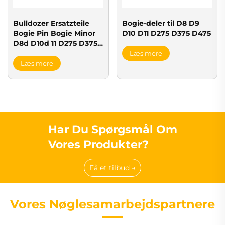
Bulldozer Ersatzteile
Bogie-deler til D8 D9
Bogie Pin Bogie Minor
D10 D11 D275 D375 D475
D8d D10d 11 D275 D375
D475 Bogie Patrone Pin
Læs mere
Montage 7t8555
Læs mere
Har Du Spørgsmål Om
Vores Produkter?
Få et tilbud →
Vores Nøglesamarbejdspartnere