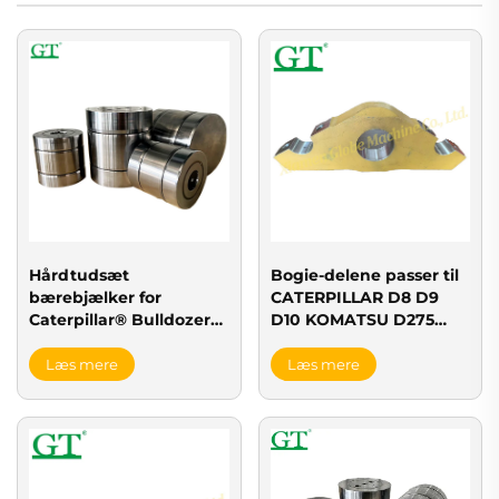
Hårdtudsæt
Bogie-delene passer til
bærebjælker for
CATERPILLAR D8 D9
Caterpillar® Bulldozere
D10 KOMATSU D275
| D8, D9, D10, D11
D375 D475
løbebånds-løsninger
Læs mere
Læs mere