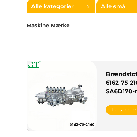
Alle kategorier
Alle små
kategorier
Maskine Mærke
Brændsto
6162-75-21
SA6D170-
Læs mere