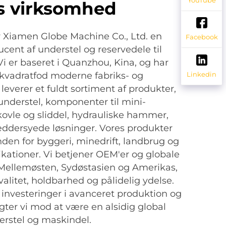
s virksomhed
er Xiamen Globe Machine Co., Ltd. en
Facebook
ucent af understel og reservedele til
Vi er baseret i Quanzhou, Kina, og har
kvadratfod moderne fabriks- og
Linkedin
i leverer et fuldt sortiment af produkter,
 understel, komponenter til mini-
ovle og sliddel, hydrauliske hammer,
æddersyede løsninger. Vores produkter
den for byggeri, minedrift, landbrug og
kationer. Vi betjener OEM'er og globale
 Mellemøsten, Sydøstasien og Amerikas,
alitet, holdbarhed og pålidelig ydelse.
nvesteringer i avanceret produktion og
gter vi mod at være en alsidig global
erstel og maskindel.