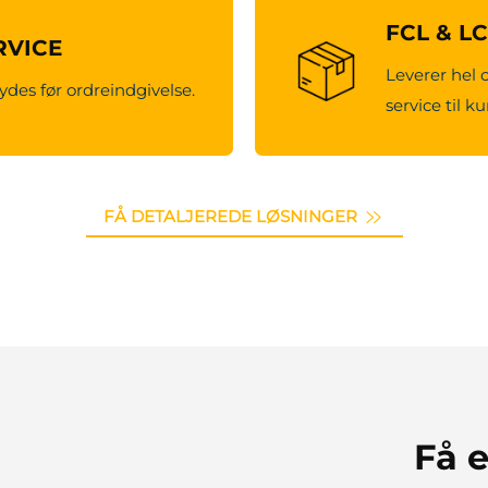
FCL & L
RVICE
Leverer hel 
ydes før ordreindgivelse.
service til k
FÅ DETALJEREDE LØSNINGER
Få e