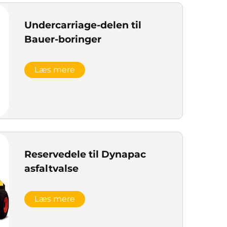
Undercarriage-delen til
Bauer-boringer
Læs mere
Reservedele til Dynapac
asfaltvalse
Læs mere