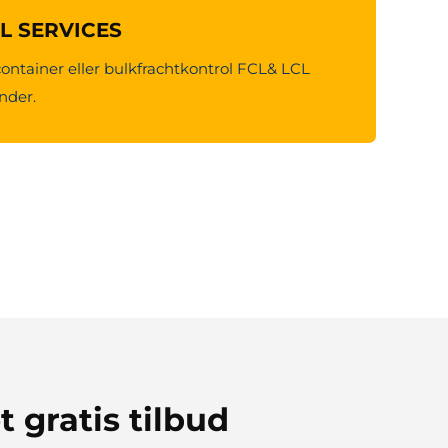
CL SERVICES
container eller bulkfrachtkontrol FCL& LCL
under.
t gratis tilbud