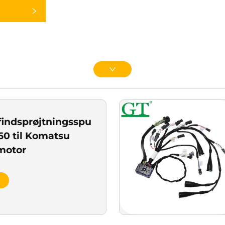
findsprøjtningsspumpe
60 til Komatsu
motor