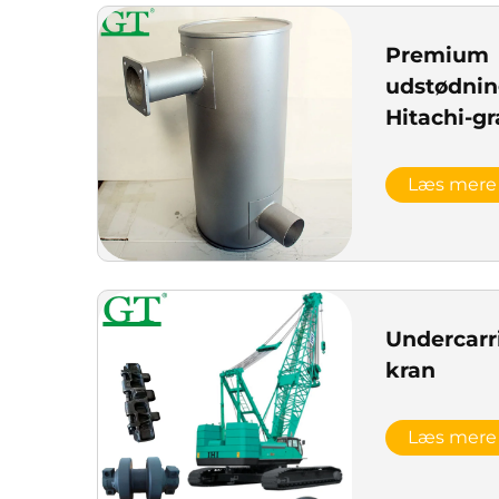
Premium
udstødnin
Hitachi-g
Læs mere
Undercarri
kran
Læs mere