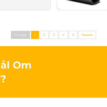
Forrige
1
2
3
4
5
Næste
mål Om
r?