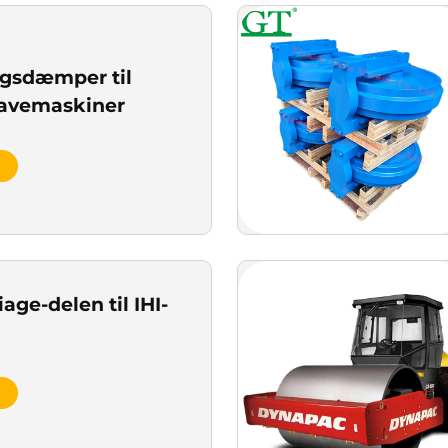
gsdæmper til
ravemaskiner
age-delen til IHI-