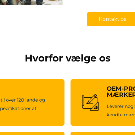
Kontakt os
Hvorfor vælge os
OEM-PRO
MÆRKE
til over 128 lande og
Leverer nogl
pecifikationer af
kendte mærk