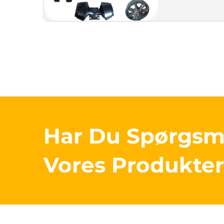
Har Du Spørgs
Vores Produkte