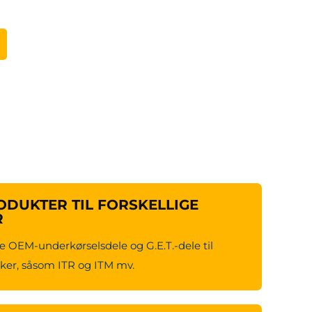
DUKTER TIL FORSKELLIGE
R
e OEM-underkørselsdele og G.E.T.-dele til
er, såsom ITR og ITM mv.