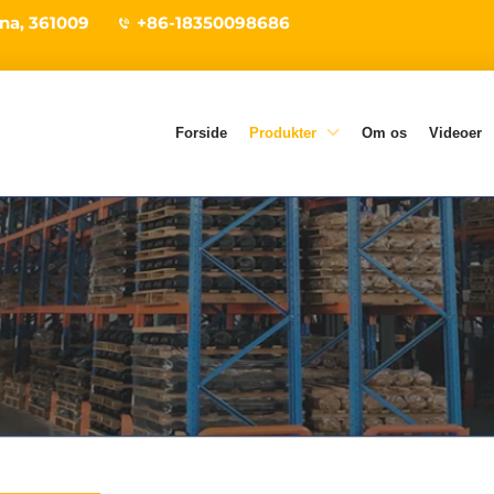
ina, 361009
+86-18350098686
Forside
Produkter
Om os
Videoer