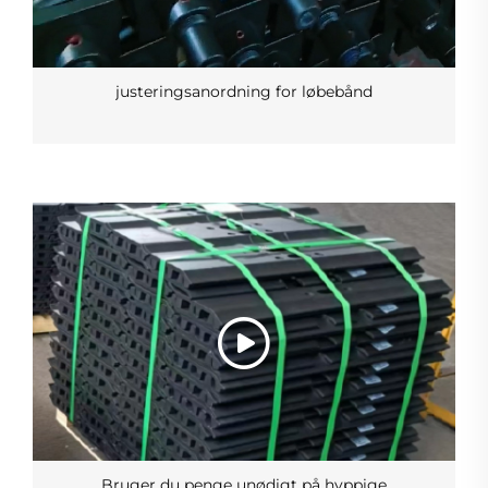
justeringsanordning for løbebånd
Bruger du penge unødigt på hyppige