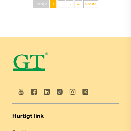
Forrige
1
2
3
4
Næste
Hurtigt link