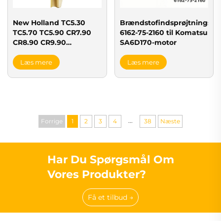
New Holland TC5.30
Brændstofindsprøjtningss
TC5.70 TC5.90 CR7.90
6162-75-2160 til Komatsu
CR8.90 CR9.90
SA6D170-motor
høstekombinat med
stålskinner
Læs mere
Læs mere
...
Forrige
1
2
3
4
38
Næste
Har Du Spørgsmål Om
Vores Produkter?
Få et tilbud →