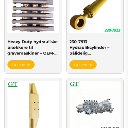
Heavy-Duty-hydrauliske
230-7913
brækkere til
Hydraulikcylinder –
gravemaskiner – OEM-
pålidelig
erstatningsværktøjer til
erstatningscylinder til
stenbrækkere
CAT-hjulloadere
Læs mere
Læs mere