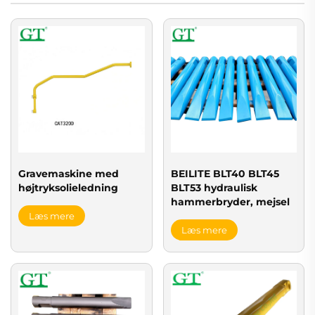
Gravemaskine med
BEILITE BLT40 BLT45
højtryksolieledning
BLT53 hydraulisk
hammerbryder, mejsel
Læs mere
Læs mere