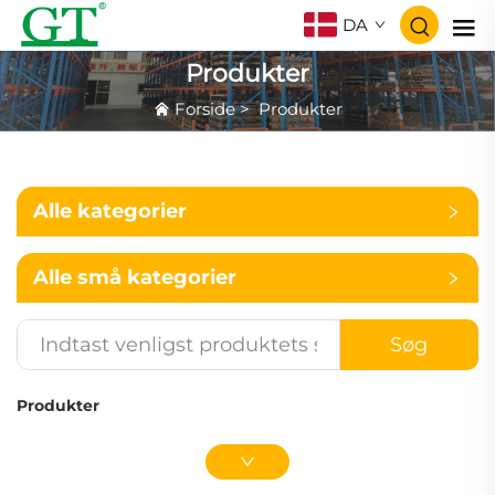
DA
Produkter
Forside
>
Produkter
Alle kategorier
Alle små kategorier
Søg
Produkter