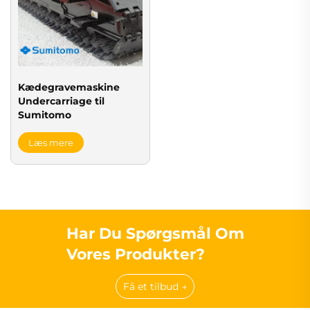
Kædegravemaskine
Undercarriage til
Sumitomo
Læs mere
Har Du Spørgsmål Om
Vores Produkter?
Få et tilbud →