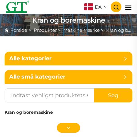
DA
Kran og boremaskine
Forside
>
Produkter
>
Maskine Mærke
>
Kran og boremaskine
Alle kategorier
Alle små kategorier
Søg
Kran og boremaskine