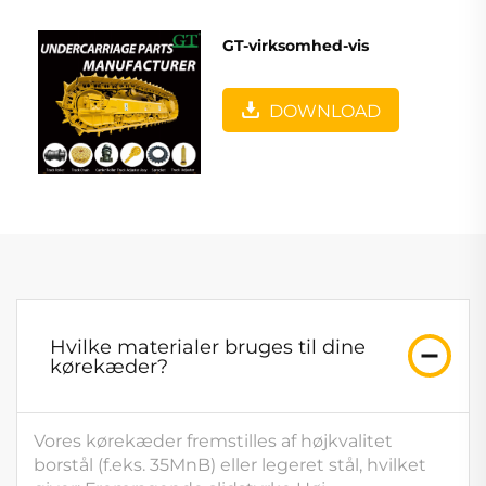
GT-virksomhed-vis
DOWNLOAD
Hvilke materialer bruges til dine
kørekæder?
Vores kørekæder fremstilles af højkvalitet
borstål (f.eks. 35MnB) eller legeret stål, hvilket