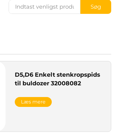
Søg
D5,D6 Enkelt stenkropspids
til buldozer 32008082
Læs mere