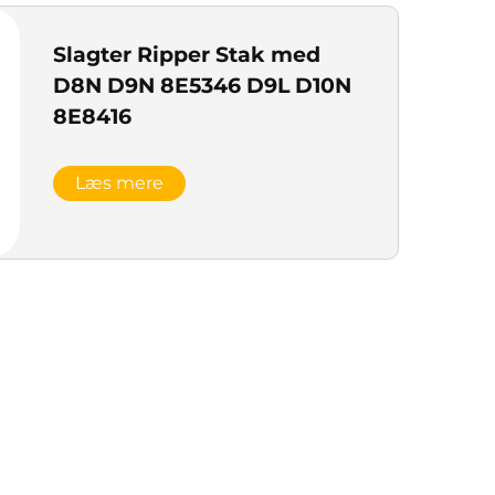
Slagter Ripper Stak med
D8N D9N 8E5346 D9L D10N
8E8416
Læs mere