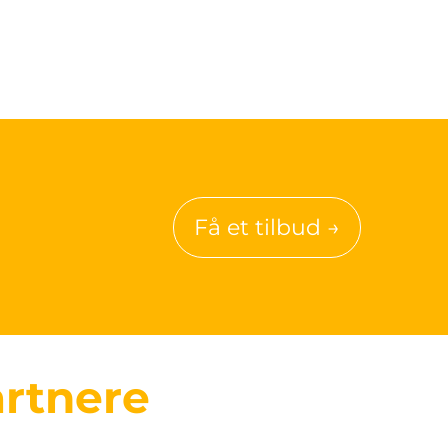
Få et tilbud →
rtnere