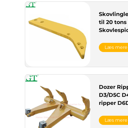
Skovlingl
til 20 tons
Skovlespi
Læs mere
Dozer Ripp
D3/D5C D
ripper D6
Læs mere