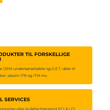
DUKTER TIL FORSKELLIGE
R
e OEM-underkørselsdele og G.E.T.-dele til
er, såsom ITR og ITM mv.
CL SERVICES
container eller bulkfrachtkontrol FCL& LCL