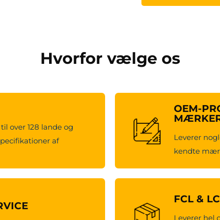
Hvorfor vælge os
OEM-PRO
MÆRKE
til over 128 lande og
Leverer nogl
pecifikationer af
kendte mærk
FCL & L
RVICE
Leverer hel 