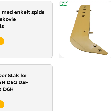
e med enkelt spids
 skovle
ds
er Stak for
4H D5G D5H
D D6H