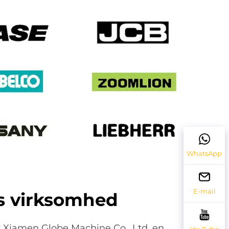
WhatsApp
E-mail
s virksomhed
er Xiamen Globe Machine Co., Ltd. en
YouTube