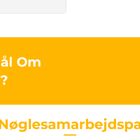
mål Om
r?
 Nøglesamarbejdspa