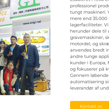
professionel prod
tungt maskineri. 
mere end 35.000 
lagerfaciliteter. V
herunder dele til
gravemaskiner, sk
motordel, og skr
anvendes bredt in
andre tunge appli
kunder i Europa,
og fokuserer på kv
Gennem løbende i
automatisering si
leverandør af und
Kontakt os