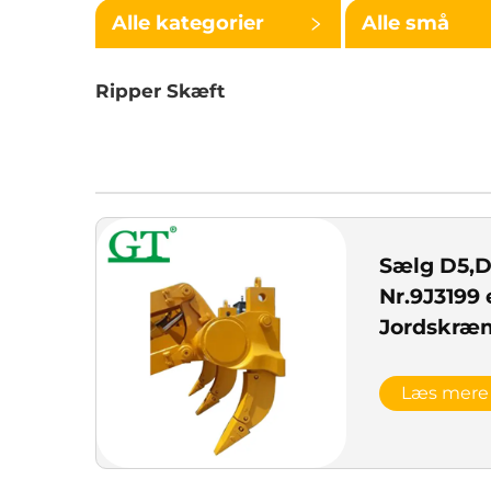
Alle kategorier
Alle små
kategorier
Ripper Skæft
Sælg D5,D
Nr.9J3199 
Jordskræ
Ripper Sp
Læs mere