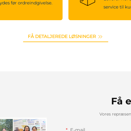
ydes før ordreindgivelse.
service til k
FÅ DETALJEREDE LØSNINGER
Få e
Vores repræsent
E-mail