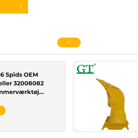
6 Spids OEM
eller 32008082
mmerværktøj
ids