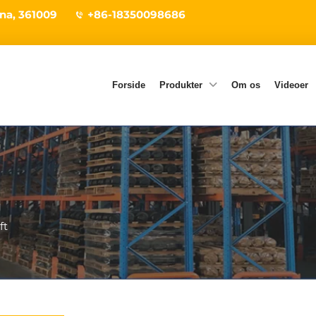
ina, 361009
+86-18350098686
Forside
Produkter
Om os
Videoer
ft