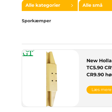
Alle kategorier
Alle små
kategorier
Sporkæmper
New Holla
TC5.90 CR
CR9.90 h
stålskinne
Læs mere