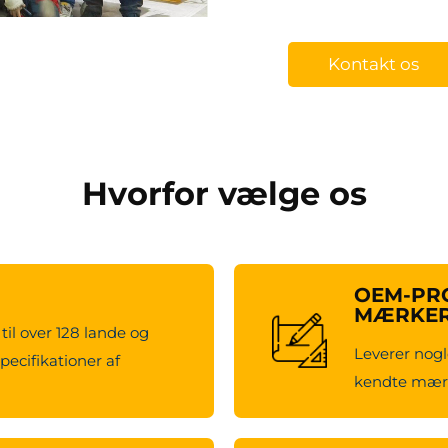
Kontakt os
Hvorfor vælge os
OEM-PRO
MÆRKE
til over 128 lande og
Leverer nogl
pecifikationer af
kendte mærk