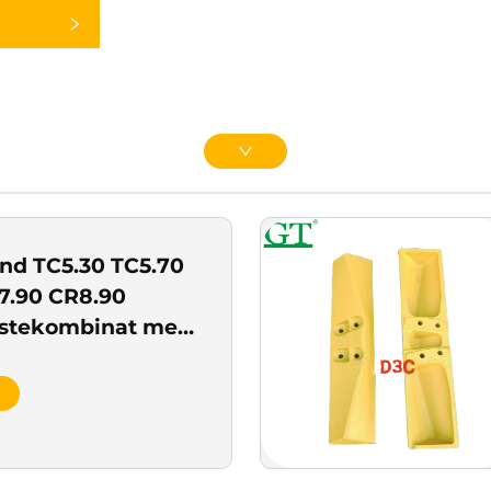
nd TC5.30 TC5.70
7.90 CR8.90
østekombinat med
r