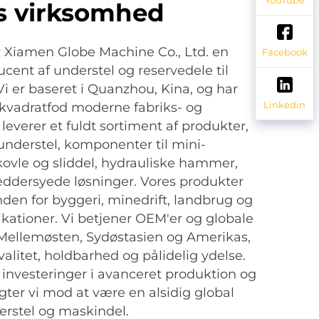
s virksomhed
er Xiamen Globe Machine Co., Ltd. en
Facebook
ucent af understel og reservedele til
Vi er baseret i Quanzhou, Kina, og har
Linkedin
kvadratfod moderne fabriks- og
i leverer et fuldt sortiment af produkter,
 understel, komponenter til mini-
ovle og sliddel, hydrauliske hammer,
æddersyede løsninger. Vores produkter
den for byggeri, minedrift, landbrug og
kationer. Vi betjener OEM'er og globale
 Mellemøsten, Sydøstasien og Amerikas,
alitet, holdbarhed og pålidelig ydelse.
nvesteringer i avanceret produktion og
gter vi mod at være en alsidig global
erstel og maskindel.