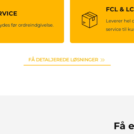
FCL & L
RVICE
Leverer hel 
ydes før ordreindgivelse.
service til k
FÅ DETALJEREDE LØSNINGER
Få e