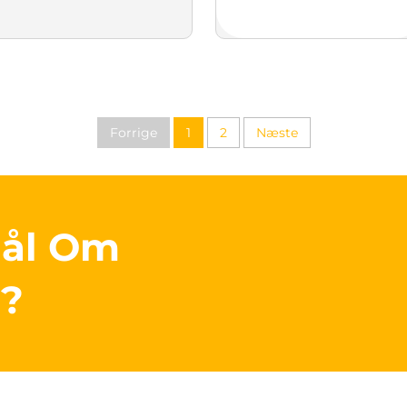
Forrige
1
2
Næste
mål Om
r?