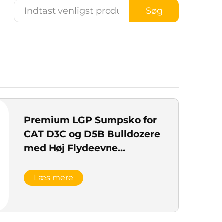
Søg
Premium LGP Sumpsko for
CAT D3C og D5B Bulldozere
med Høj Flydeevne
Understel
Læs mere