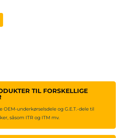
DUKTER TIL FORSKELLIGE
R
e OEM-underkørselsdele og G.E.T.-dele til
er, såsom ITR og ITM mv.