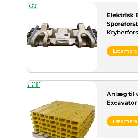
Elektrisk 
Sporefors
Kryberfors
Elektriske
Læs mere
Anlæg til
Excavator
Læs mere