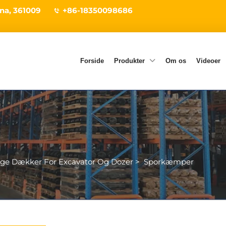
ina, 361009
+86-18350098686
Forside
Produkter
Om os
Videoer
age Dækker For Excavator Og Dozer
>
Sporkæmper