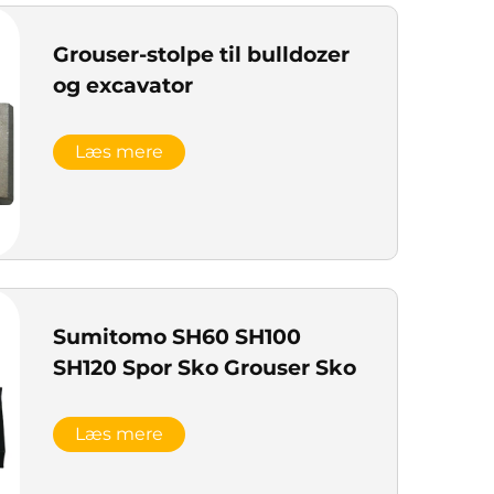
Grouser-stolpe til bulldozer
og excavator
Læs mere
Sumitomo SH60 SH100
SH120 Spor Sko Grouser Sko
Læs mere