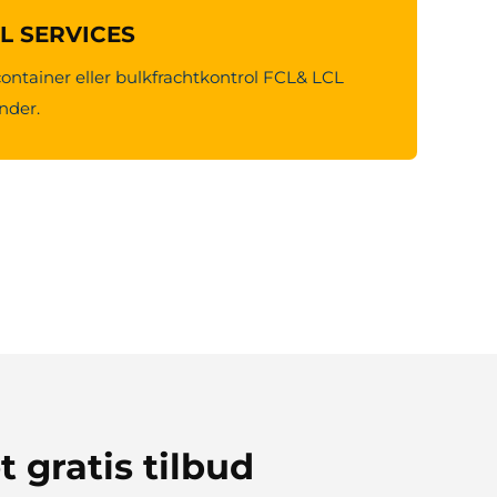
CL SERVICES
container eller bulkfrachtkontrol FCL& LCL
under.
t gratis tilbud