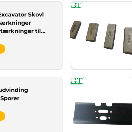
Excavator Skovl
tærkninger
tærkninger til
 Skovle
 udvinding
 Sporer