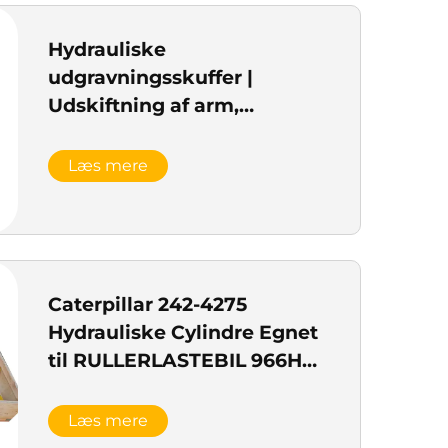
Hydrauliske
udgravningsskuffer |
Udskiftning af arm,
armstang og spandsskuffer
Læs mere
Caterpillar 242-4275
Hydrauliske Cylindre Egnet
til RULLERLASTEBIL 966H
966K 966M
Læs mere