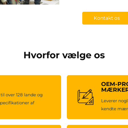
Kontakt os
Hvorfor vælge os
OEM-PRO
MÆRKE
til over 128 lande og
Leverer nogl
pecifikationer af
kendte mærk