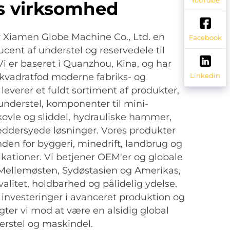
s virksomhed
er Xiamen Globe Machine Co., Ltd. en
Facebook
ucent af understel og reservedele til
Vi er baseret i Quanzhou, Kina, og har
kvadratfod moderne fabriks- og
Linkedin
i leverer et fuldt sortiment af produkter,
 understel, komponenter til mini-
ovle og sliddel, hydrauliske hammer,
æddersyede løsninger. Vores produkter
den for byggeri, minedrift, landbrug og
kationer. Vi betjener OEM'er og globale
 Mellemøsten, Sydøstasien og Amerikas,
alitet, holdbarhed og pålidelig ydelse.
nvesteringer i avanceret produktion og
gter vi mod at være en alsidig global
erstel og maskindel.