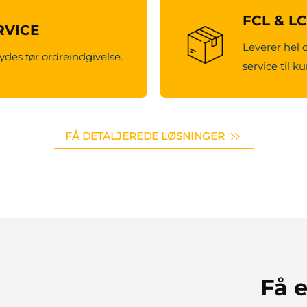
FCL & L
RVICE
Leverer hel 
ydes før ordreindgivelse.
service til k
FÅ DETALJEREDE LØSNINGER
Få e