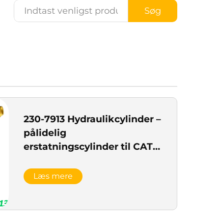
Søg
230-7913 Hydraulikcylinder –
pålidelig
erstatningscylinder til CAT-
hjulloadere
Læs mere