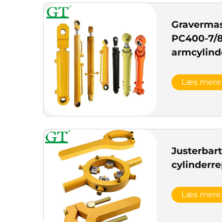
Graverma
PC400-7/8
armcylind
Læs mere
Justerbar
cylinderr
Læs mere