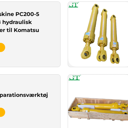
skine PC200-5
 hydraulisk
er til Komatsu
t
eparationsværktøj