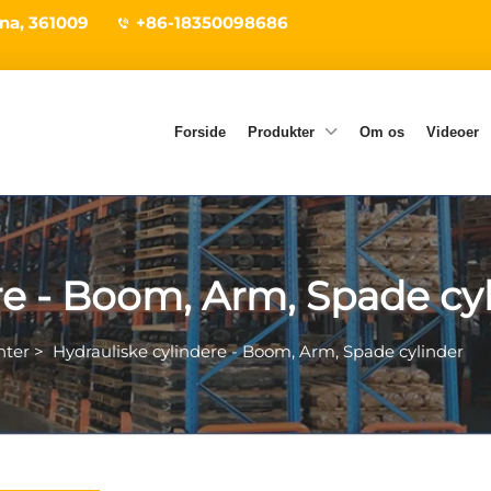
ina, 361009
+86-18350098686
Forside
Produkter
Om os
Videoer
re - Boom, Arm, Spade cy
nter
>
Hydrauliske cylindere - Boom, Arm, Spade cylinder