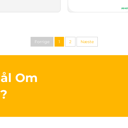
Forrige
1
2
Næste
mål Om
r?