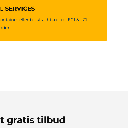
CL SERVICES
container eller bulkfrachtkontrol FCL& LCL
under.
t gratis tilbud