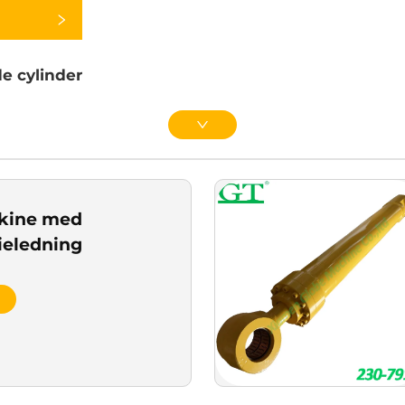
e cylinder
kine med
ieledning