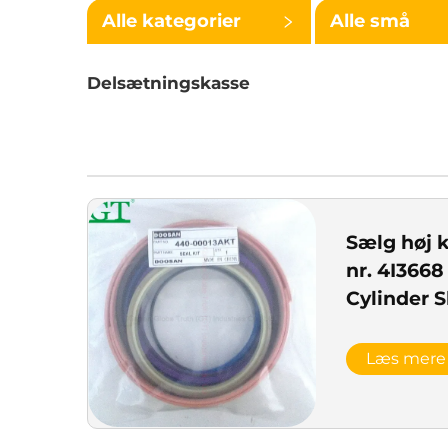
Alle kategorier
Alle små
kategorier
Delsætningskasse
Sælg høj k
nr. 4I3668
Cylinder
cylinder 
Læs mere