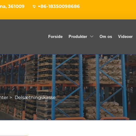
ina, 361009
+86-18350098686
Forside
Produkter
Om os
Videoer
nter
>
Delsætningskasse