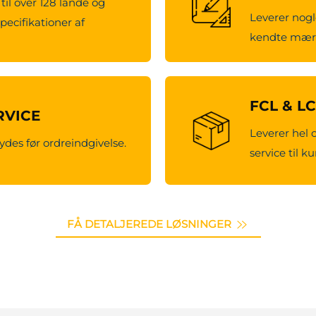
til over 128 lande og
Leverer nogl
pecifikationer af
kendte mærk
FCL & L
RVICE
Leverer hel 
ydes før ordreindgivelse.
service til k
FÅ DETALJEREDE LØSNINGER