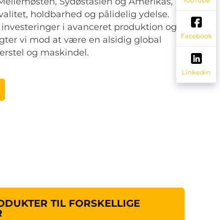
 Mellemøsten, Sydøstasien og Amerikas,
alitet, holdbarhed og pålidelig ydelse.
nvesteringer i avanceret produktion og
Facebook
gter vi mod at være en alsidig global
erstel og maskindel.
Linkedin
DUKTER TIL FORSKELLIGE
R