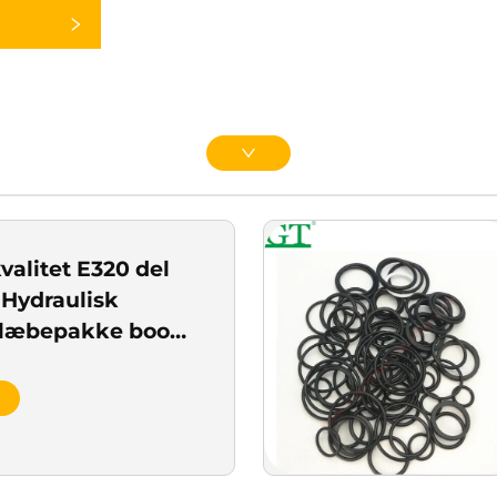
valitet E320 del
 Hydraulisk
 Slæbepakke boom
slæbepakke