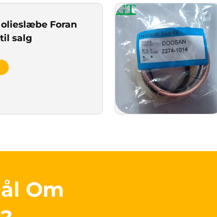
 olieslæbe Foran
til salg
mål Om