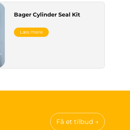
Bager Cylinder Seal Kit
Læs mere
Få et tilbud →