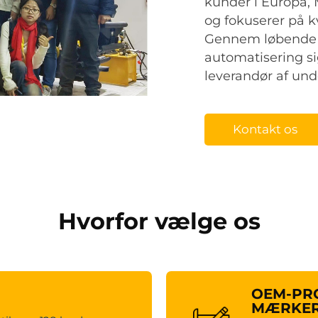
kunder i Europa,
og fokuserer på kv
Gennem løbende i
automatisering si
leverandør af und
Kontakt os
Hvorfor vælge os
OEM-PRO
MÆRKE