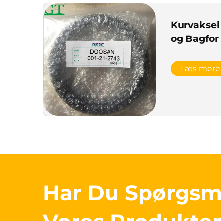
Kurvaksel
og Bagfor 
Læs mere
Har Du Spørgs