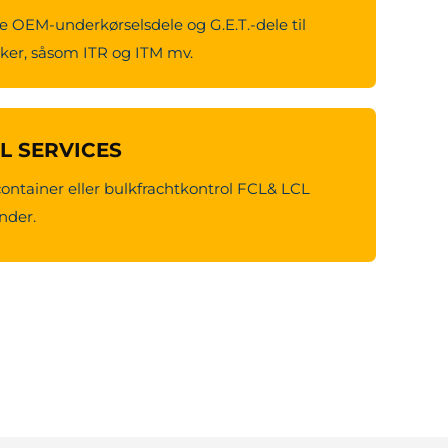
e OEM-underkørselsdele og G.E.T.-dele til
er, såsom ITR og ITM mv.
CL SERVICES
container eller bulkfrachtkontrol FCL& LCL
under.