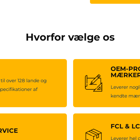
Hvorfor vælge os
OEM-PRO
MÆRKE
til over 128 lande og
Leverer nogl
pecifikationer af
kendte mærk
FCL & L
RVICE
Leverer hel 