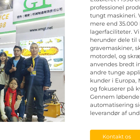
professionel prod
tungt maskineri. 
mere end 35.000 
lagerfaciliteter. V
herunder dele til
gravemaskiner, sk
motordel, og skr
anvendes bredt in
andre tunge appli
kunder i Europa,
og fokuserer på kv
Gennem løbende i
automatisering si
leverandør af und
Kontakt os