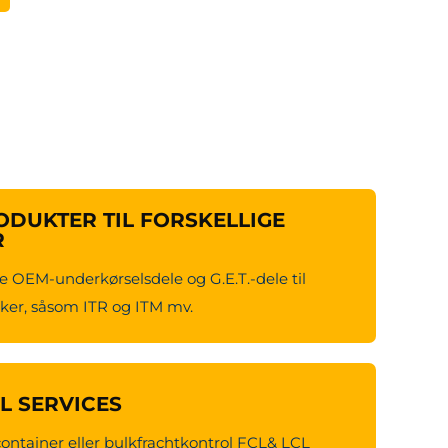
DUKTER TIL FORSKELLIGE
R
e OEM-underkørselsdele og G.E.T.-dele til
er, såsom ITR og ITM mv.
CL SERVICES
container eller bulkfrachtkontrol FCL& LCL