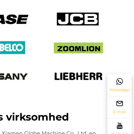
WhatsApp
E-mail
s virksomhed
er Xiamen Globe Machine Co., Ltd. en
YouTube