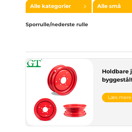
Alle kategorier
Alle små
kategorier
Sporrulle/nederste rulle
Holdbare 
byggestål
Læs mere