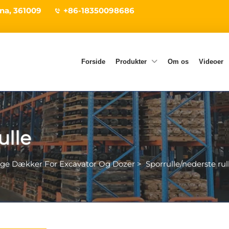
ina, 361009
+86-18350098686
Forside
Produkter
Om os
Videoer
ulle
age Dækker For Excavator Og Dozer
>
Sporrulle/nederste rul