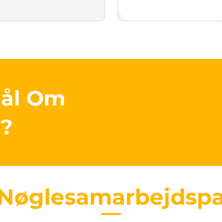
mål Om
r?
 Nøglesamarbejdspa