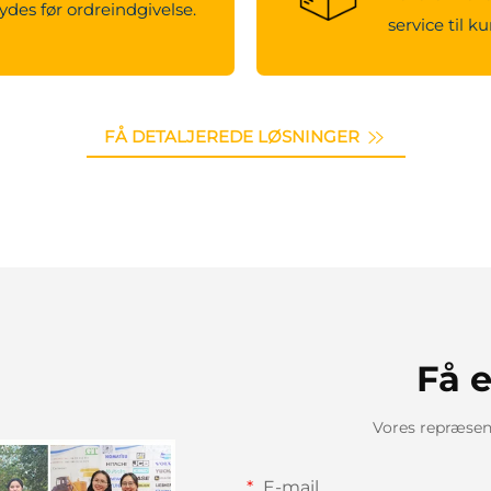
ydes før ordreindgivelse.
service til k
FÅ DETALJEREDE LØSNINGER
Få e
Vores repræsent
E-mail