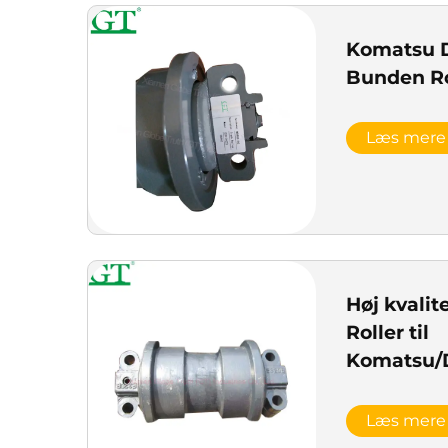
Komatsu D
Bunden Ro
Læs mere
Høj kvalit
Roller til
Komatsu/
Læs mere