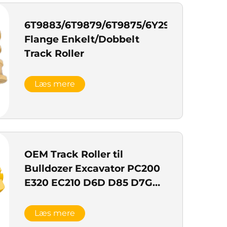
6T9883/6T9879/6T9875/6Y2901
Flange Enkelt/Dobbelt
Track Roller
Læs mere
OEM Track Roller til
Bulldozer Excavator PC200
E320 EC210 D6D D85 D7G
D65
Læs mere