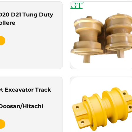
20 D21 Tung Duty
llere
et Excavator Track
Doosan/Hitachi