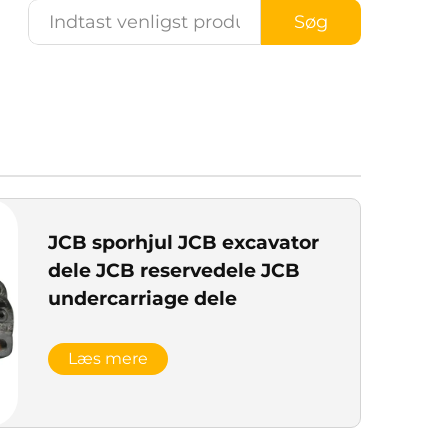
Søg
JCB sporhjul JCB excavator
dele JCB reservedele JCB
undercarriage dele
Læs mere