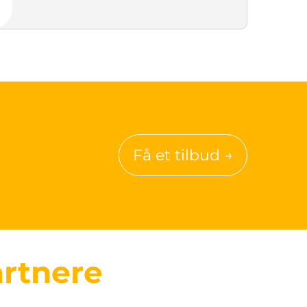
Få et tilbud →
rtnere