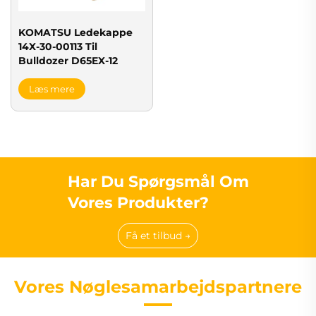
KOMATSU Ledekappe
14X-30-00113 Til
Bulldozer D65EX-12
Læs mere
Har Du Spørgsmål Om
Vores Produkter?
Få et tilbud →
Vores Nøglesamarbejdspartnere