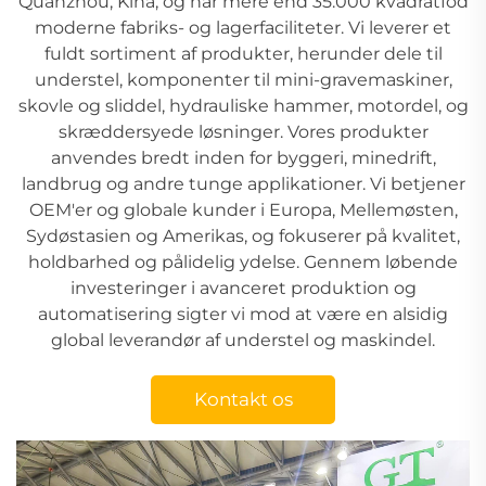
Quanzhou, Kina, og har mere end 35.000 kvadratfod
moderne fabriks- og lagerfaciliteter. Vi leverer et
fuldt sortiment af produkter, herunder dele til
understel, komponenter til mini-gravemaskiner,
skovle og sliddel, hydrauliske hammer, motordel, og
skræddersyede løsninger. Vores produkter
anvendes bredt inden for byggeri, minedrift,
landbrug og andre tunge applikationer. Vi betjener
OEM'er og globale kunder i Europa, Mellemøsten,
Sydøstasien og Amerikas, og fokuserer på kvalitet,
holdbarhed og pålidelig ydelse. Gennem løbende
investeringer i avanceret produktion og
automatisering sigter vi mod at være en alsidig
global leverandør af understel og maskindel.
Kontakt os