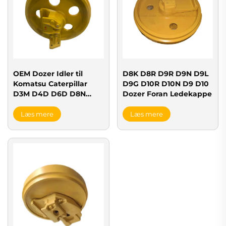
OEM Dozer Idler til
D8K D8R D9R D9N D9L
Komatsu Caterpillar
D9G D10R D10N D9 D10
D3M D4D D6D D8N
Dozer Foran Ledekappe
D9N D85ESS
Læs mere
Læs mere