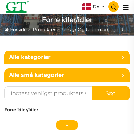
DA
Forre idler/idler
Forside
>
Produkter
>
Udstyr Og Undercarriage Dækker For Excavator Og Dozer
Alle kategorier
Alle små kategorier
Søg
Forre idler/idler