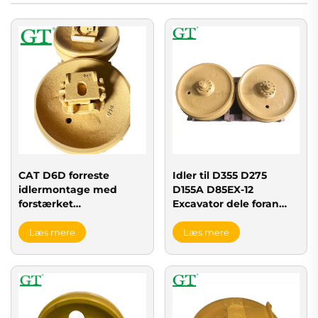
CAT D6D forreste
Idler til D355 D275
idlermontage med
D155A D85EX-12
forstærket
Excavator dele foran
beskyttelsesbeslag
Idler
Læs mere
Læs mere