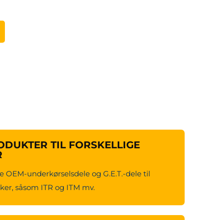
DUKTER TIL FORSKELLIGE
R
e OEM-underkørselsdele og G.E.T.-dele til
er, såsom ITR og ITM mv.