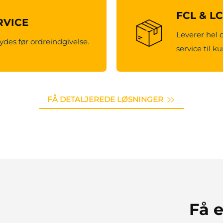
FCL & L
RVICE
Leverer hel 
ydes før ordreindgivelse.
service til k
FÅ DETALJEREDE LØSNINGER
Få e