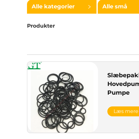
Alle kategorier
Alle små
kategorier
Produkter
Slæbepak
Hovedpum
Pumpe
Læs mere