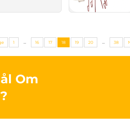
...
...
ge
1
16
17
18
19
20
38
mål Om
r?