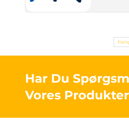
Forri
Har Du Spørgs
Vores Produkte