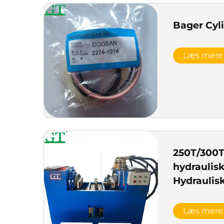
Bager Cyli
Læs mere
250T/300
hydraulis
Hydraulis
sporledni
Læs mere