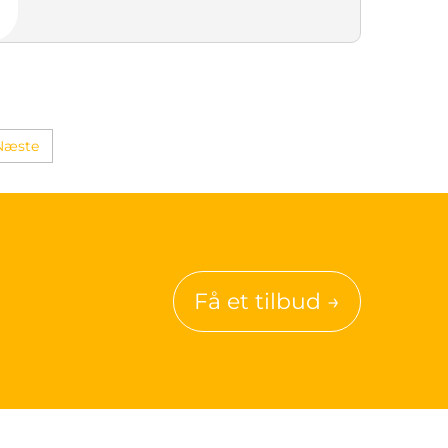
Næste
Få et tilbud →