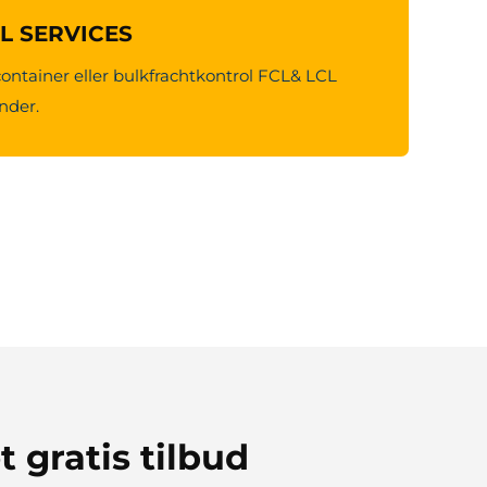
CL SERVICES
container eller bulkfrachtkontrol FCL& LCL
under.
t gratis tilbud