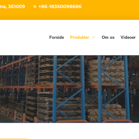
ina, 361009
+86-18350098686
Forside
Produkter
Om os
Videoer