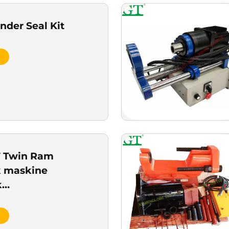
nder Seal Kit
T Twin Ram
k maskine
k
ngspressmaskine