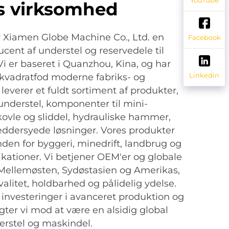
s virksomhed
er Xiamen Globe Machine Co., Ltd. en
Facebook
ucent af understel og reservedele til
Vi er baseret i Quanzhou, Kina, og har
Linkedin
kvadratfod moderne fabriks- og
i leverer et fuldt sortiment af produkter,
 understel, komponenter til mini-
ovle og sliddel, hydrauliske hammer,
æddersyede løsninger. Vores produkter
den for byggeri, minedrift, landbrug og
kationer. Vi betjener OEM'er og globale
 Mellemøsten, Sydøstasien og Amerikas,
alitet, holdbarhed og pålidelig ydelse.
nvesteringer i avanceret produktion og
gter vi mod at være en alsidig global
erstel og maskindel.