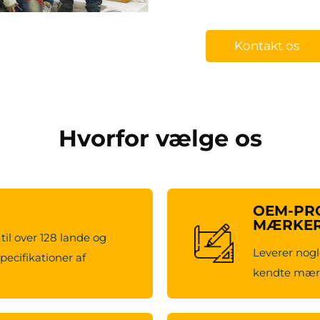
Kontakt os
Hvorfor vælge os
OEM-PRO
MÆRKE
til over 128 lande og
Leverer nogl
pecifikationer af
kendte mærk