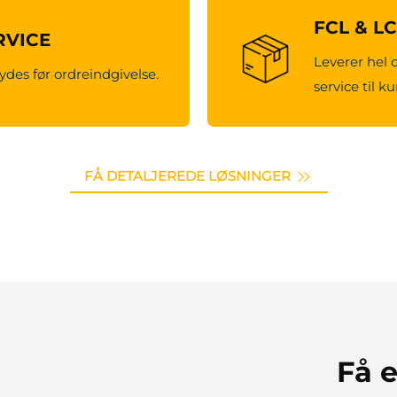
FCL & L
RVICE
Leverer hel 
ydes før ordreindgivelse.
service til k
FÅ DETALJEREDE LØSNINGER
Få e