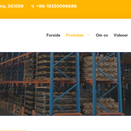
ina, 361009
+86-18350098686
Forside
Produkter
Om os
Videoer