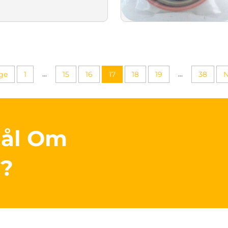
...
...
ige
1
15
16
17
18
19
38
mål Om
r?