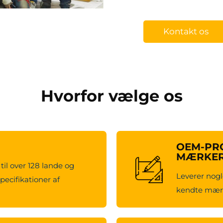
Kontakt os
Hvorfor vælge os
OEM-PRO
MÆRKE
til over 128 lande og
Leverer nogl
pecifikationer af
kendte mærk