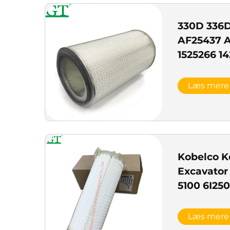
330D 336D
AF25437 A
1525266 1
filter
Læs mere
Kobelco Ko
Excavator 
5100 6I25
Læs mere