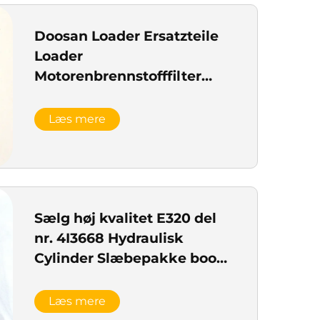
Doosan Loader Ersatzteile
Loader
Motorenbrennstofffilter
400403-00222 til Doosan
SD310 Loader
Læs mere
Sælg høj kvalitet E320 del
nr. 4I3668 Hydraulisk
Cylinder Slæbepakke boom
cylinder slæbepakke
Læs mere