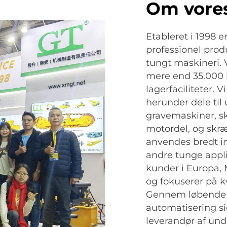
Om vore
Etableret i 1998 
professionel prod
tungt maskineri. 
mere end 35.000 
lagerfaciliteter. V
herunder dele til
gravemaskiner, sk
motordel, og skr
anvendes bredt in
andre tunge appli
kunder i Europa,
og fokuserer på kv
Gennem løbende i
automatisering si
leverandør af und