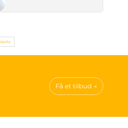
Næste
Få et tilbud →