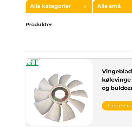
Alle kategorier
Alle små
kategorier
Produkter
Vingeblad 
kølevinge 
og buldoz
Læs mere