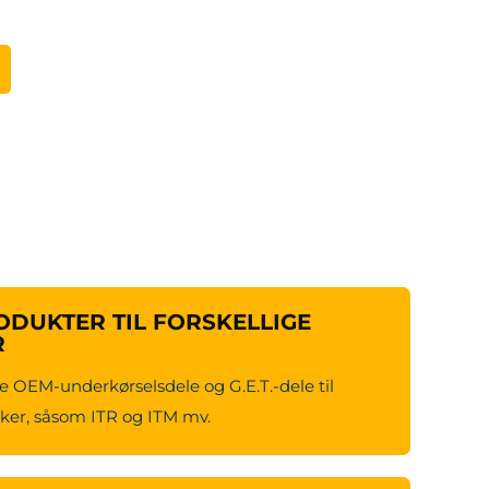
DUKTER TIL FORSKELLIGE
R
e OEM-underkørselsdele og G.E.T.-dele til
er, såsom ITR og ITM mv.