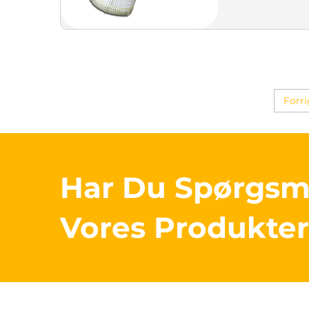
Forr
Har Du Spørgs
Vores Produkte