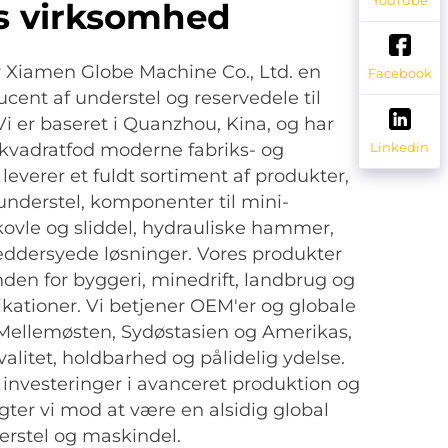
s virksomhed
er Xiamen Globe Machine Co., Ltd. en
Facebook
ucent af understel og reservedele til
Vi er baseret i Quanzhou, Kina, og har
Linkedin
kvadratfod moderne fabriks- og
i leverer et fuldt sortiment af produkter,
 understel, komponenter til mini-
ovle og sliddel, hydrauliske hammer,
æddersyede løsninger. Vores produkter
den for byggeri, minedrift, landbrug og
kationer. Vi betjener OEM'er og globale
 Mellemøsten, Sydøstasien og Amerikas,
alitet, holdbarhed og pålidelig ydelse.
nvesteringer i avanceret produktion og
gter vi mod at være en alsidig global
erstel og maskindel.