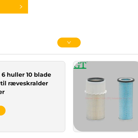
6 huller 10 blade
til ræveskralder
er