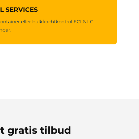
CL SERVICES
container eller bulkfrachtkontrol FCL& LCL
under.
t gratis tilbud