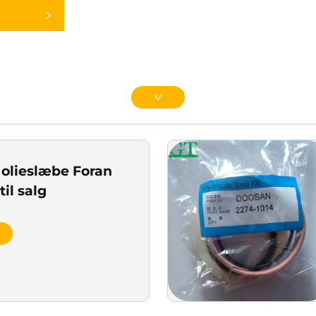
 olieslæbe Foran
til salg