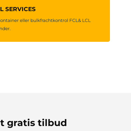
CL SERVICES
container eller bulkfrachtkontrol FCL& LCL
under.
t gratis tilbud