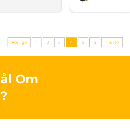
Forrige
1
2
3
4
5
6
Næste
mål Om
r?