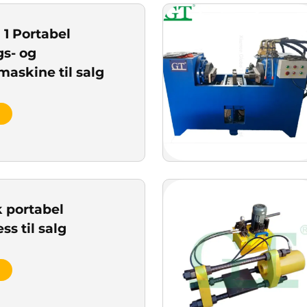
 1 Portabel
gs- og
askine til salg
k portabel
ss til salg