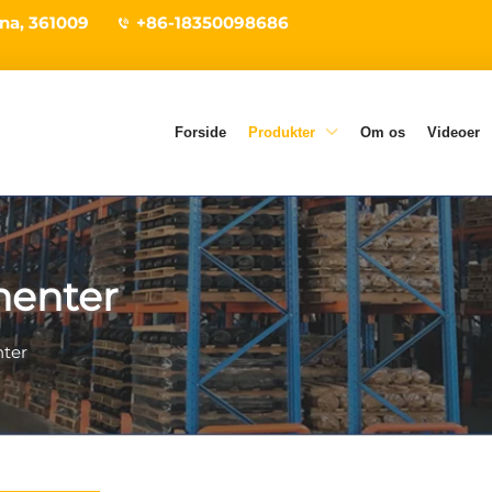
ina, 361009
+86-18350098686
Forside
Produkter
Om os
Videoer
nenter
ter