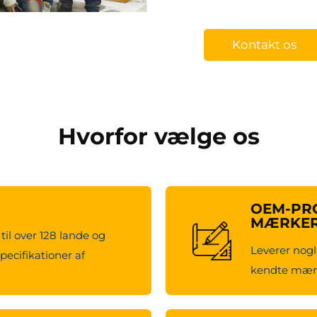
Kontakt os
Hvorfor vælge os
OEM-PRO
MÆRKE
til over 128 lande og
Leverer nogl
pecifikationer af
kendte mærk