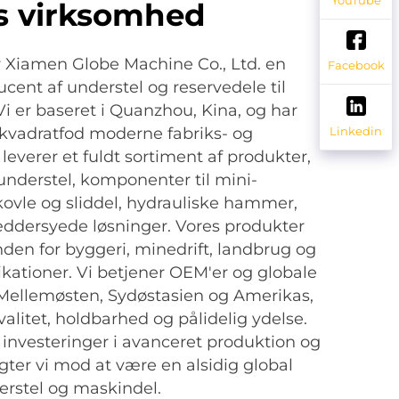
s virksomhed
er Xiamen Globe Machine Co., Ltd. en
Facebook
ucent af understel og reservedele til
Vi er baseret i Quanzhou, Kina, og har
Linkedin
kvadratfod moderne fabriks- og
i leverer et fuldt sortiment af produkter,
 understel, komponenter til mini-
ovle og sliddel, hydrauliske hammer,
æddersyede løsninger. Vores produkter
den for byggeri, minedrift, landbrug og
kationer. Vi betjener OEM'er og globale
 Mellemøsten, Sydøstasien og Amerikas,
alitet, holdbarhed og pålidelig ydelse.
nvesteringer i avanceret produktion og
gter vi mod at være en alsidig global
erstel og maskindel.