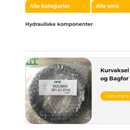
Alle kategorier
Alle små
kategorier
Hydrauliske komponenter
Kurvaksel
og Bagfor 
Læs mere