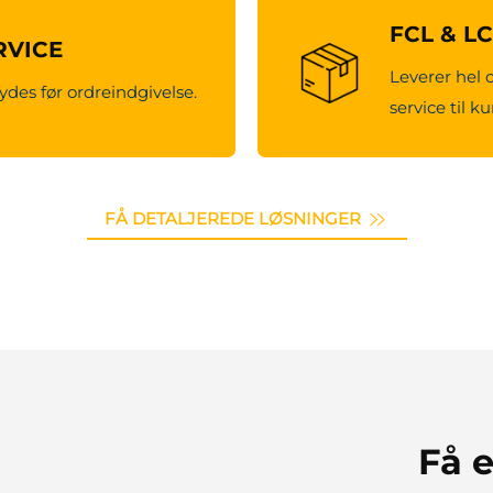
FCL & L
RVICE
Leverer hel 
ydes før ordreindgivelse.
service til k
FÅ DETALJEREDE LØSNINGER
Få e