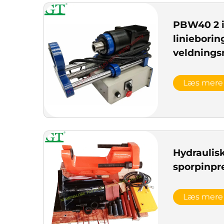
PBW40 2 i
linieborin
veldningsm
Læs mere
Hydraulis
sporpinpre
Læs mere