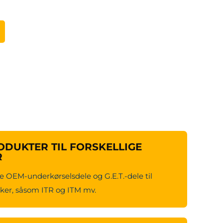
DUKTER TIL FORSKELLIGE
R
e OEM-underkørselsdele og G.E.T.-dele til
er, såsom ITR og ITM mv.