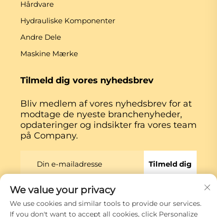
Hårdvare
Hydrauliske Komponenter
Andre Dele
Maskine Mærke
Tilmeld dig vores nyhedsbrev
Bliv medlem af vores nyhedsbrev for at
modtage de nyeste branchenyheder,
opdateringer og indsikter fra vores team
på Company.
Tilmeld dig
We value your privacy
Copyright © Xiamen Globe Machine Co.,ltd.
We use cookies and similar tools to provide our services.
Privatlivspolitik
If you don't want to accept all cookies, click Personalize