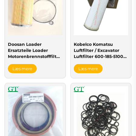
Doosan Loader
Kobelco Komatsu
Ersatzteile Loader
Luftfilter / Excavator
Motorenbrennstofffilter
Luftfilter 600-185-5100
400403-00222 til
6I2503 6I2504
Doosan SD310 Loader
Læs mere
Læs mere