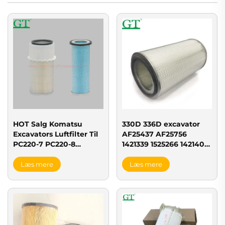
HOT Salg Komatsu
330D 336D excavator
Excavators Luftfilter Til
AF25437 AF25756
PC220-7 PC220-8
1421339 1525266 1421404
PC200-8
excavator filter
Læs mere
Læs mere