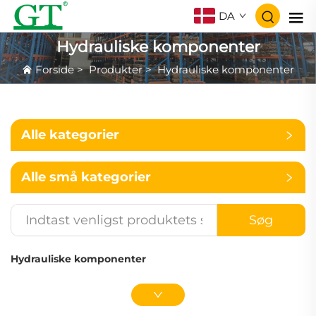
DA
Hydrauliske komponenter
Forside
>
Produkter
>
Hydrauliske komponenter
Alle kategorier
Alle små kategorier
Søg
Hydrauliske komponenter