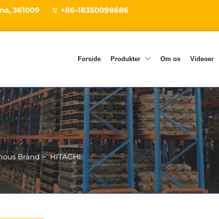
ina, 361009
+86-18350098686
Forside
Produkter
Om os
Videoer
ous Brand
>
HITACHI