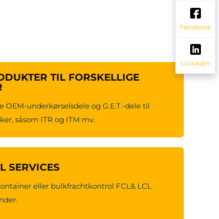
Facebook
Linkedin
DUKTER TIL FORSKELLIGE
R
e OEM-underkørselsdele og G.E.T.-dele til
er, såsom ITR og ITM mv.
CL SERVICES
container eller bulkfrachtkontrol FCL& LCL
under.