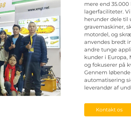
mere end 35.000 
lagerfaciliteter. V
herunder dele til
gravemaskiner, sk
motordel, og skr
anvendes bredt in
andre tunge appli
kunder i Europa,
og fokuserer på kv
Gennem løbende i
automatisering si
leverandør af und
Kontakt os