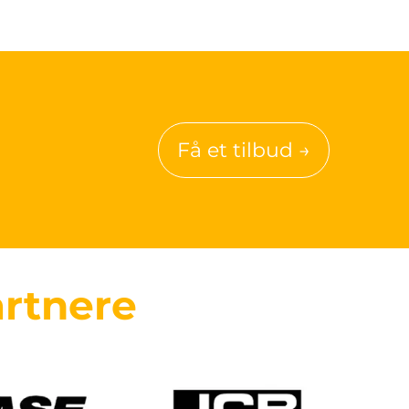
Få et tilbud →
rtnere