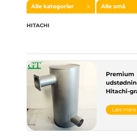
Alle kategorier
Alle små
kategorier
HITACHI
Premium
udstødnin
Hitachi-g
Læs mere