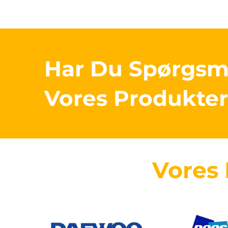
Har Du Spørgs
Vores Produkte
Vores