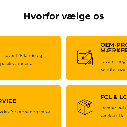
Hvorfor vælge os
OEM-PRO
MÆRKE
til over 128 lande og
Leverer nogl
pecifikationer af
kendte mærk
FCL & L
RVICE
Leverer hel 
ydes før ordreindgivelse.
service til k