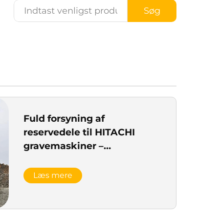
Søg
Fuld forsyning af
reservedele til HITACHI
gravemaskiner –
Kompatibel med over 80
modeller
Læs mere