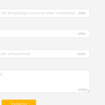
0/100
0/100
0/200
0/1000
Indsend