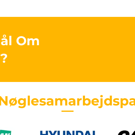
mål Om
r?
 Nøglesamarbejdspa