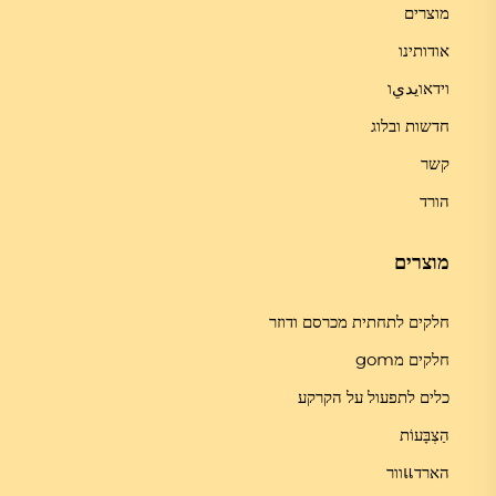
מוצרים
אודותינו
וידאוيديו
חדשות ובלוג
קשר
הורד
מוצרים
חלקים לתחתית מכרסם ודוזר
חלקים מgom
כלים לתפעול על הקרקע
הַצְבָּעוֹת
הארדแוור