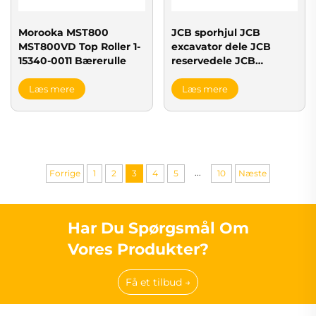
Morooka MST800
JCB sporhjul JCB
MST800VD Top Roller 1-
excavator dele JCB
15340-0011 Bærerulle
reservedele JCB
undercarriage dele
Læs mere
Læs mere
...
Forrige
1
2
3
4
5
10
Næste
Har Du Spørgsmål Om
Vores Produkter?
Få et tilbud →