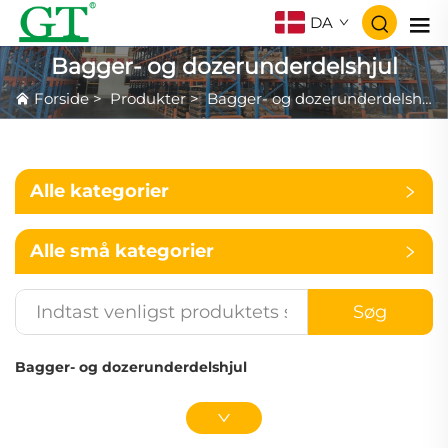
DA
Bagger- og dozerunderdelshjul
Forside
>
Produkter
>
Bagger- og dozerunderdelshjul
Alle kategorier
Alle små kategorier
Søg
Bagger- og dozerunderdelshjul