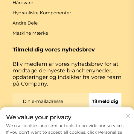
Hårdvare
Hydrauliske Komponenter
Andre Dele
Maskine Mærke
Tilmeld dig vores nyhedsbrev
Bliv medlem af vores nyhedsbrev for at
modtage de nyeste branchenyheder,
opdateringer og indsikter fra vores team
på Company.
Tilmeld dig
We value your privacy
Copyright © Xiamen Globe Machine Co.,ltd.
We use cookies and similar tools to provide our services.
Privatlivspolitik
If you don't want to accept all cookies, click Personalize