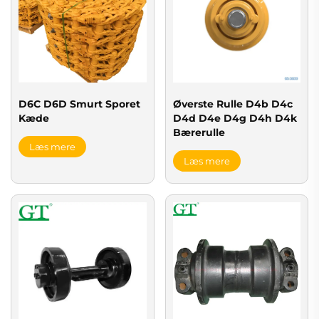
Øverste Rulle D4b D4c
D6C D6D Smurt Sporet
D4d D4e D4g D4h D4k
Kæde
Bærerulle
Læs mere
Læs mere