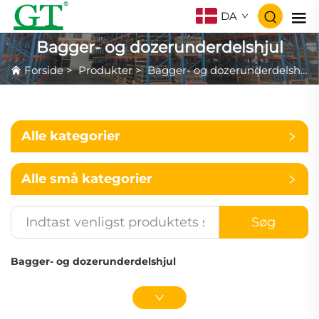
DA
Bagger- og dozerunderdelshjul
Forside
>
Produkter
>
Bagger- og dozerunderdelshjul
Alle kategorier
Alle små kategorier
Søg
Bagger- og dozerunderdelshjul