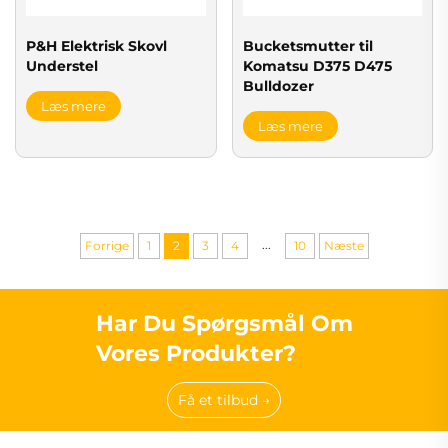
P&H Elektrisk Skovl
Bucketsmutter til
Understel
Komatsu D375 D475
Bulldozer
Læs mere
Læs mere
...
Forrige
1
2
3
4
10
Næste
Har Du Spørgsmål Om
Vores Produkter?
Få et tilbud →