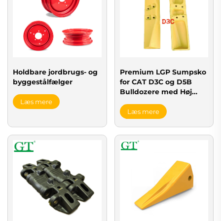
Holdbare jordbrugs- og
Premium LGP Sumpsko
byggestålfælger
for CAT D3C og D5B
Bulldozere med Høj
Flydeevne Understel
Læs mere
Læs mere