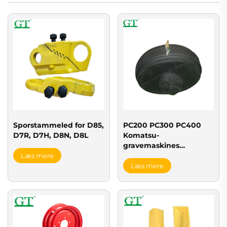
Sporstammeled for D85,
PC200 PC300 PC400
D7R, D7H, D8N, D8L
Komatsu-
gravemaskines
understelkomponenter
Læs mere
Læs mere