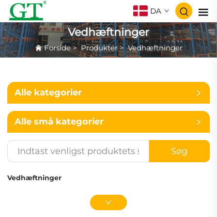
DA
Vedhæftninger
Forside
>
Produkter
>
Vedhæftninger
Alle kategorier
Alle små kategorier
Søg
Vedhæftninger