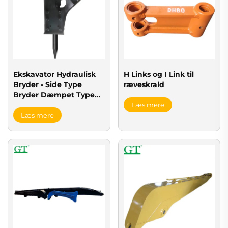
Ekskavator Hydraulisk
H Links og I Link til
Bryder - Side Type
ræveskrald
Bryder Dæmpet Type
Bryder Top Type Bryder
Læs mere
Læs mere