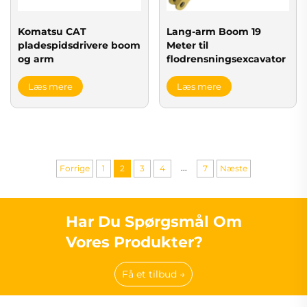
Komatsu CAT
Lang-arm Boom 19
pladespidsdrivere boom
Meter til
og arm
flodrensningsexcavator
Læs mere
Læs mere
...
Forrige
1
2
3
4
7
Næste
Har Du Spørgsmål Om
Vores Produkter?
Få et tilbud →