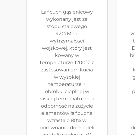
Łańcuch gąsienicowy
wykonany jest ze
stopu stalowego
42CrMo o
z
wytrzymałości
t
wojskowej, który jest
D
kowany w
bł
temperaturze 1200℃ z
zastosowaniem kucia
w wysokiej
g
temperaturze +
obróbki cieplnej w
p
niskiej temperaturze, a
odporność na zużycie
elementów łańcucha
wzrasta o 80% w
porównaniu do modeli
d
ze stali węglowej. W
u