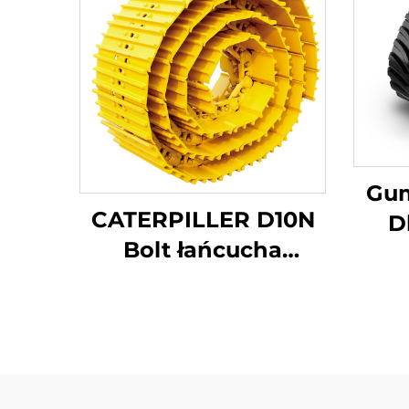
Gu
CATERPILLER D10N
D
Bolt łańcucha
Roln
gąsienicowegoBolt
łańcucha
gąsienicowego