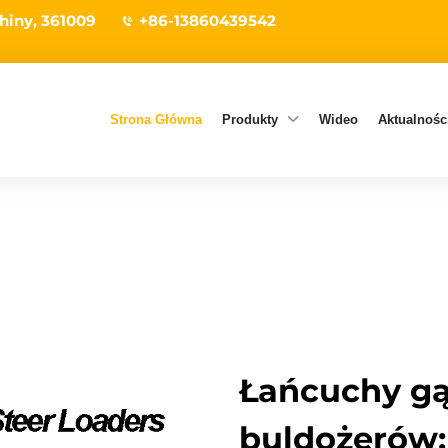
hiny, 361009
+86-13860439542
Strona Główna
Produkty
Wideo
Aktualności
Łańcuchy gą
buldożerów: