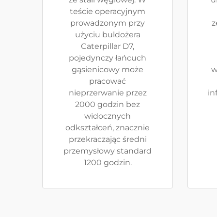
teście operacyjnym
prowadzonym przy
z
użyciu buldożera
Caterpillar D7,
pojedynczy łańcuch
gąsienicowy może
w
pracować
nieprzerwanie przez
in
2000 godzin bez
widocznych
odkształceń, znacznie
przekraczając średni
przemysłowy standard
1200 godzin.