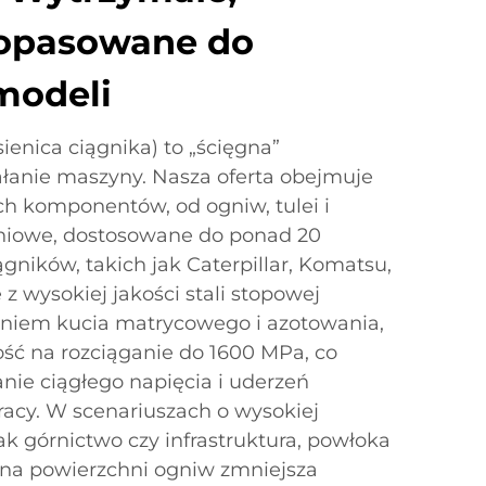
dopasowane do
modeli
ienica ciągnika) to „ścięgna”
iałanie maszyny. Nasza oferta obejmuje
h komponentów, od ogniw, tulei i
eniowe, dostosowane do ponad 20
gników, takich jak Caterpillar, Komatsu,
z wysokiej jakości stali stopowej
niem kucia matrycowego i azotowania,
ść na rozciąganie do 1600 MPa, co
ie ciągłego napięcia i uderzeń
acy. W scenariuszach o wysokiej
ak górnictwo czy infrastruktura, powłoka
 na powierzchni ogniw zmniejsza