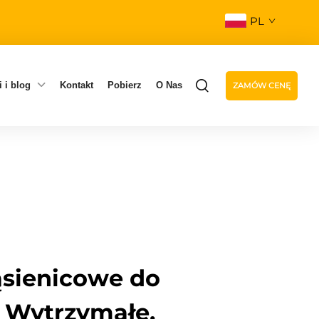
PL
 i blog
Kontakt
Pobierz
O Nas
ZAMÓW CENĘ
sienicowe do
 Wytrzymałe,