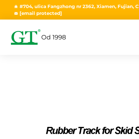
#704, ulica Fangzhong nr 2362, Xiamen, Fujian, C
[email protected]
Od 1998