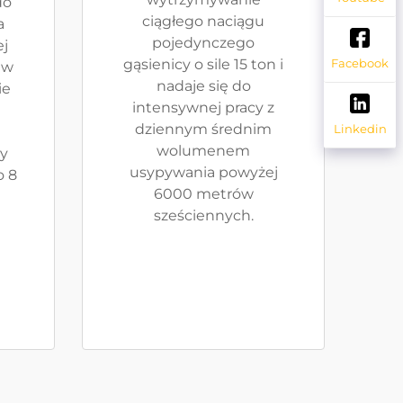
do
ciągłego naciągu
a
pojedynczego
ej
gąsienicy o sile 15 ton i
Facebook
 w
nadaje się do
ie
intensywnej pracy z
dziennym średnim
Linkedin
wolumenem
ły
usypywania powyżej
o 8
6000 metrów
sześciennych.