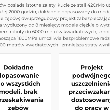
w posiada istotne zalety: kucie ze stali 42CrMo 
żej 2000 godzin; dokładnie dopasowany do modeli
ie zębów; dwuprzegubowy projekt zabezpieczający
 wydłużony do 8 miesięcy; modele ciężkie o wyt
nem roboty do 6000 metrów kwadratowych, zmniej
ynosząca 1800MPa umożliwia bezproblemowe radz
 metrów kwadratowych i zmniejsza straty wynik
Dokładne
Projekt
dopasowanie
podwójneg
o wszystkich
uszczelnieni
modeli, brak
przeciwzaka
rzeskakiwania
dostosowan
zębów
do pracy w