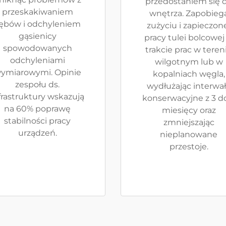
przedostaniem się 
przeskakiwaniem
wnętrza. Zapobieg
ębów i odchyleniem
zużyciu i zapieczon
gąsienicy
pracy tulei bolcowej
spowodowanych
trakcie prac w teren
odchyleniami
wilgotnym lub w
ymiarowymi. Opinie
kopalniach węgla,
zespołu ds.
wydłużając interwa
frastruktury wskazują
konserwacyjne z 3 d
na 60% poprawę
miesięcy oraz
stabilności pracy
zmniejszając
urządzeń.
nieplanowane
przestoje.