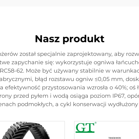
Nasz produkt
żerów został specjalnie zaprojektowany, aby rozw
 łatwe zapychanie się: wykorzystuje ogniwa łańcu
RC58-62. Może być używany stabilnie w warunkac
abrycznymi, błąd rozstawu ogniw ≤0,05 mm, dos
i, a efektywność przystosowania wzrosła o 40%; o
hrony przed pyłem i wodą osiąga poziom IP67, op
enach podmokłych, a cykl konserwacji wydłużony