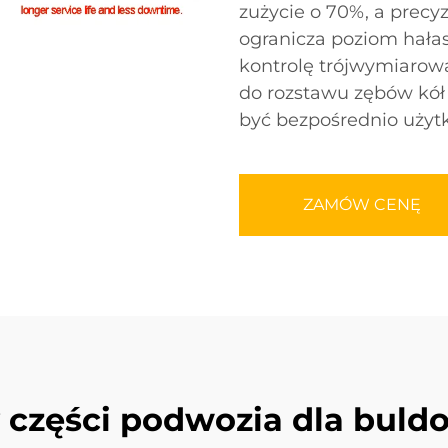
zużycie o 70%, a precy
ogranicza poziom hałas
kontrolę trójwymiarow
do rozstawu zębów kó
być bezpośrednio użytk
ZAMÓW CENĘ
y części podwozia dla buld