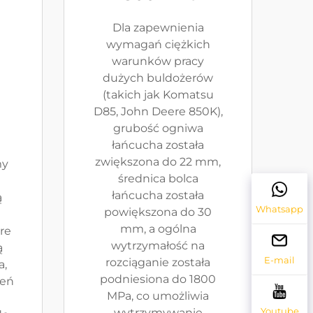
Dla zapewnienia
wymagań ciężkich
warunków pracy
dużych buldożerów
(takich jak Komatsu
D85, John Deere 850K),
grubość ogniwa
łańcucha została
zwiększona do 22 mm,
my
średnica bolca
łańcucha została
ą
Whatsapp
powiększona do 30
mm, a ogólna
re
wytrzymałość na
ą
E-mail
rozciąganie została
a,
podniesiona do 1800
zeń
MPa, co umożliwia
Youtube
wytrzymywanie