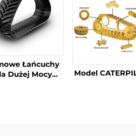
mowe Łańcuchy
Model CATERPI
la Dużej Mocy
iczych Pojazdów