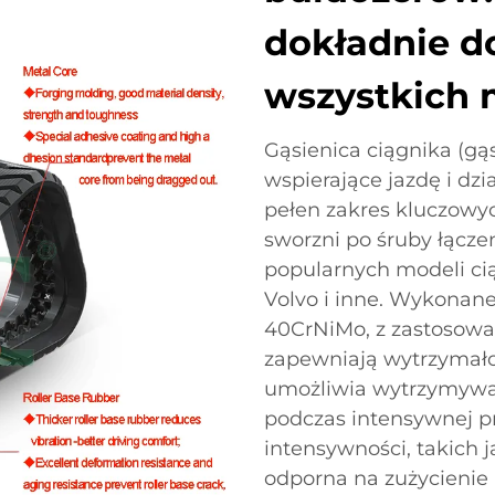
dokładnie 
wszystkich 
Gąsienica ciągnika (gąs
wspierające jazdę i dz
pełen zakres kluczowyc
sworzni po śruby łącz
popularnych modeli cią
Volvo i inne. Wykonane 
40CrNiMo, z zastosowa
zapewniają wytrzymało
umożliwia wytrzymywan
podczas intensywnej pr
intensywności, takich j
odporna na zużycienie