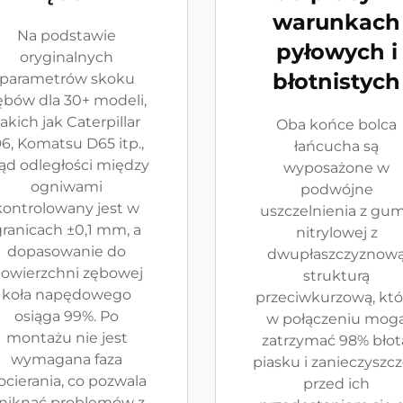
warunkach
Na podstawie
pyłowych i
oryginalnych
błotnistych
parametrów skoku
ębów dla 30+ modeli,
akich jak Caterpillar
Oba końce bolca
6, Komatsu D65 itp.,
łańcucha są
ąd odległości między
wyposażone w
ogniwami
podwójne
kontrolowany jest w
uszczelnienia z gu
ranicach ±0,1 mm, a
nitrylowej z
dopasowanie do
dwupłaszczyznow
owierzchni zębowej
strukturą
koła napędowego
przeciwkurzową, któ
osiąga 99%. Po
w połączeniu mog
montażu nie jest
zatrzymać 98% błot
wymagana faza
piasku i zanieczyszc
ocierania, co pozwala
przed ich
niknąć problemów z