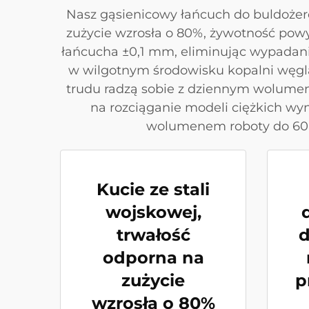
Nasz gąsienicowy łańcuch do buldożeró
zużycie wzrosła o 80%, żywotność powy
łańcucha ±0,1 mm, eliminując wypadan
w wilgotnym środowisku kopalni węgla
trudu radzą sobie z dziennym wolume
na rozciąganie modeli ciężkich w
wolumenem roboty do 6000
Kucie ze stali
wojskowej,
trwałość
d
odporna na
zużycie
p
wzrosła o 80%