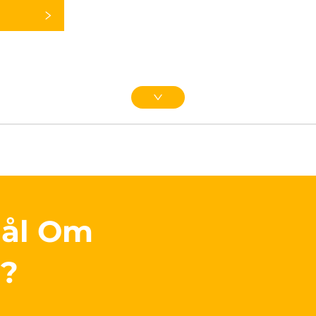
mål Om
r?