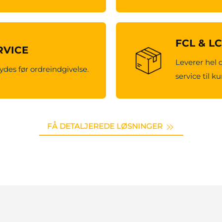
FCL & L
RVICE
Leverer hel 
ydes før ordreindgivelse.
service til k
FÅ DETALJEREDE LØSNINGER