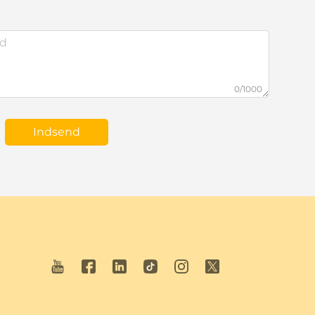
0/1000
Indsend