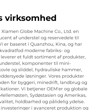
s virksomhed
er Xiamen Globe Machine Co., Ltd. en
ucent af understel og reservedele til
Vi er baseret i Quanzhou, Kina, og har
kvadratfod moderne fabriks- og
i leverer et fuldt sortiment af produkter,
 understel, komponenter til mini-
ovle og sliddel, hydrauliske hammer,
æddersyede løsninger. Vores produkter
den for byggeri, minedrift, landbrug og
kationer. Vi betjener OEM'er og globale
 Mellemøsten, Sydøstasien og Amerikas,
alitet, holdbarhed og pålidelig ydelse.
nvesteringer i avanceret produktion og