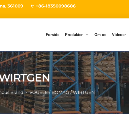
ina, 361009
+86-18350098686
Forside
Produkter
Om os
Videoer
 WIRTGEN
ous Brand
>
VOGELE / BOMAG / WIRTGEN