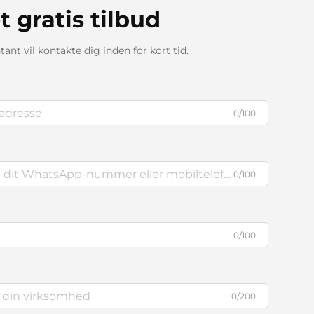
t gratis tilbud
ant vil kontakte dig inden for kort tid.
0/100
0/100
0/100
0/200