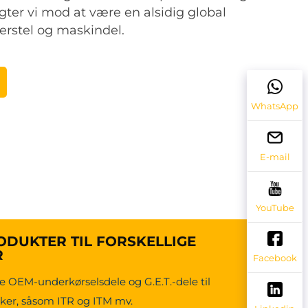
gter vi mod at være en alsidig global
erstel og maskindel.
WhatsApp
E-mail
YouTube
DUKTER TIL FORSKELLIGE
R
Facebook
e OEM-underkørselsdele og G.E.T.-dele til
er, såsom ITR og ITM mv.