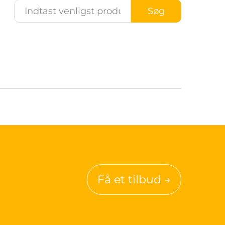
Søg
Få et tilbud →