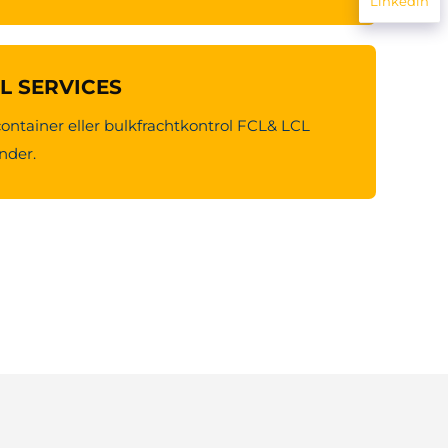
Linkedin
CL SERVICES
container eller bulkfrachtkontrol FCL& LCL
under.