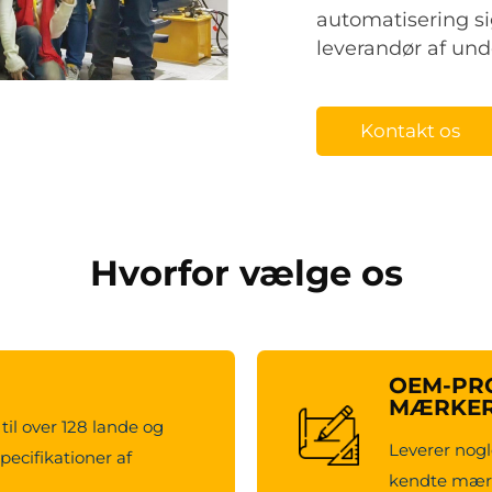
automatisering si
leverandør af und
Kontakt os
Hvorfor vælge os
OEM-PRO
MÆRKE
til over 128 lande og
Leverer nogl
pecifikationer af
kendte mærk