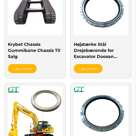
Krybet Chassis
Højstærke Stål
Gummibane Chassis Til
Drejebærende for
Salg
Excavator Doosan
DX225
Læs mere
Læs mere