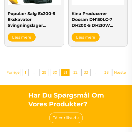
Populær Salg Ex200-5
Kina Producerer
Ekskavator
Doosan DH150LC-7
Svingningslager
DH200-5 DH210W
Svingningsring
DH215-7
Svingningslager
Læs mere
Læs mere
...
...
Forrige
1
29
30
31
32
33
38
Næste
Har Du Spørgsmål Om
Vores Produkter?
Få et tilbud →