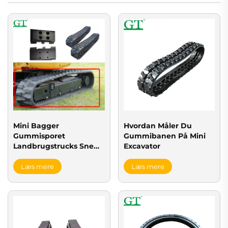
Mini Bagger
Hvordan Måler Du
Gummisporet
Gummibanen På Mini
Landbrugstrucks Sne
Excavator
Vehicle
Læs mere
Læs mere