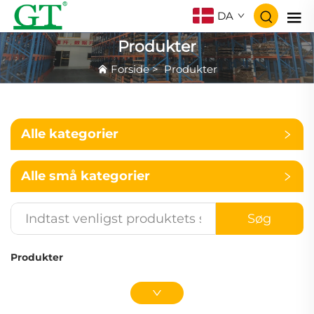
DA
Produkter
Forside
>
Produkter
Alle kategorier
Alle små kategorier
Søg
Produkter