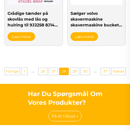
Grådige tænder på
Sælger volvo
skovlås med lås og
skavermaskine
hulring til 9J2258 8J1433
skavermaskine bucket
209-70-54240
tænder for 55anre type
Læs mere
Læs mere
...
...
Forrige
1
26
27
28
29
30
37
Næste
Har Du Spørgsmål Om
Vores Produkter?
Få et tilbud →