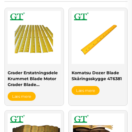
Grader Erstatningsdele
Komatsu Dozer Blade
Krummet Blade Motor
Skåringsskygge 4T6381
Grader Blade
Skåringsskygge
Læs mere
7D1158;7D1576;7D1577;7D1949;7D4508
Læs mere