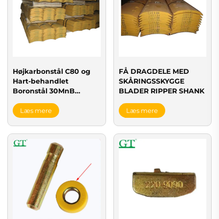
Højkarbonstål C80 og
FÅ DRAGDELE MED
Hart-behandlet
SKÅRINGSSKYGGE
Boronstål 30MnB
BLADER RIPPER SHANK
4T3032 Grader Blade
Læs mere
Læs mere