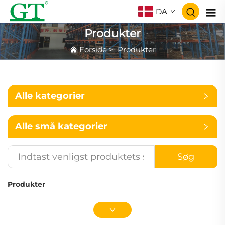
DA
Produkter
Forside
>
Produkter
Alle kategorier
Alle små kategorier
Søg
Produkter