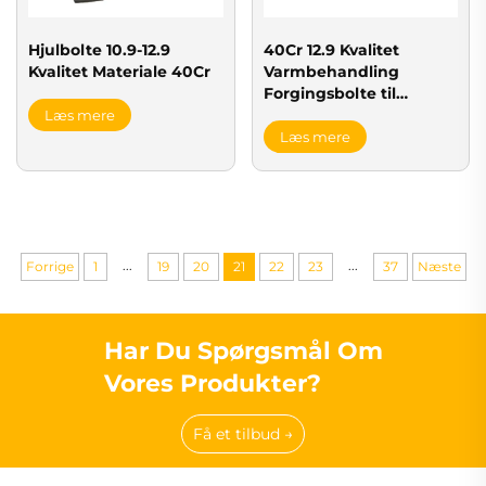
Hjulbolte 10.9-12.9
40Cr 12.9 Kvalitet
Kvalitet Materiale 40Cr
Varmbehandling
Forgingsbolte til
Sporplade
Læs mere
Læs mere
...
...
Forrige
1
19
20
21
22
23
37
Næste
Har Du Spørgsmål Om
Vores Produkter?
Få et tilbud →