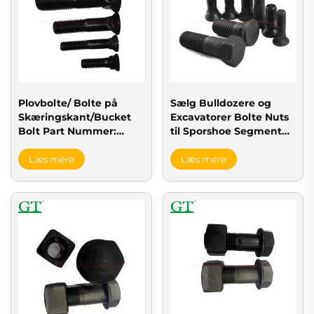
Plovbolte/ Bolte på
Sælg Bulldozere og
Skæringskant/Bucket
Excavatorer Bolte Nuts
Bolt Part Nummer:
til Sporshoe Segment
4J9058
Skæringsblad Rulle
Læs mere
Læs mere