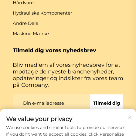
Hårdvare
Hydrauliske Komponenter
Andre Dele
Maskine Mærke
Tilmeld dig vores nyhedsbrev
Bliv medlem af vores nyhedsbrev for at
modtage de nyeste branchenyheder,
opdateringer og indsikter fra vores team
på Company.
Tilmeld dig
We value your privacy
Copyright © Xiamen Globe Machine Co.,ltd.
We use cookies and similar tools to provide our services.
Privatlivspolitik
If you don't want to accept all cookies, click Personalize