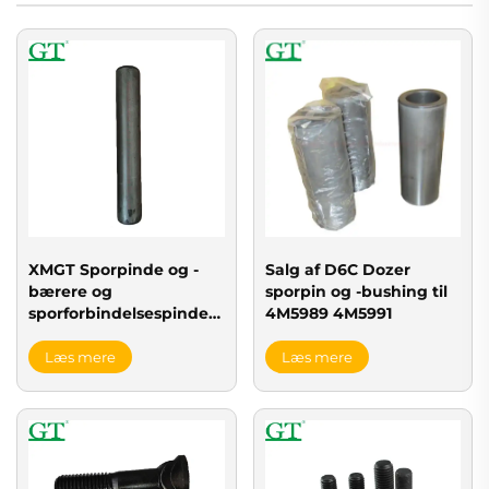
Salg af D6C Dozer
XMGT Sporpinde og -
sporpin og -bushing til
bærere og
4M5989 4M5991
sporforbindelsespinde
TIL excavator og
bulldozer
Læs mere
Læs mere