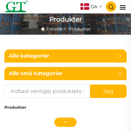
DA
Produkter
Forside
>
Produkter
Alle kategorier
Alle små kategorier
Søg
Produkter