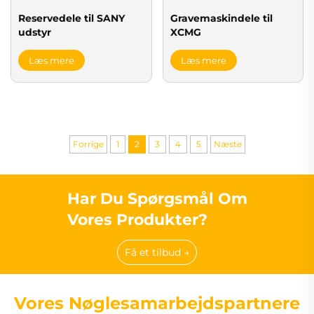
Reservedele til SANY
Gravemaskindele til
udstyr
XCMG
Læs mere
Læs mere
Forrige
1
2
3
4
5
Næste
Har Du Spørgsmål Om
Vores Produkter?
Få et tilbud →
Vores Nøglesamarbejdspartnere