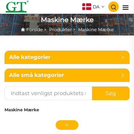
DA
Maskine Mærke
Forside
>
Produkter
>
Maskine Mærke
Alle kategorier
Alle små kategorier
Søg
Maskine Mærke