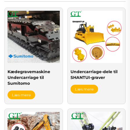
Kædegravemaskine
Undercarriage-dele til
Undercarriage til
SHANTUI-graver
Sumitomo
Læs mere
Læs mere