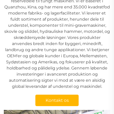
reservedele til tungt maskineri. Vi er baseret i
Quanzhou, Kina, og har mere end 35.000 kvadratfod
moderne fabriks- og lagerfaciliteter. Vi leverer et
fuldt sortiment af produkter, herunder dele til
understel, komponenter til mini-gravemaskiner,
skovle og sliddel, hydrauliske hammer, motordel, og
skræddersyede løsninger. Vores produkter
anvendes bredt inden for byggeri, minedrift,
landbrug og andre tunge applikationer. Vi betjener
OEM'er og globale kunder i Europa, Mellemøsten,
Sydøstasien og Amerikas, og fokuserer på kvalitet,
holdbarhed og pålidelig ydelse. Gennem løbende
investeringer i avanceret produktion og
automatisering sigter vi mod at være en alsidig
global leverandør af understel og maskindel.
Kontakt os