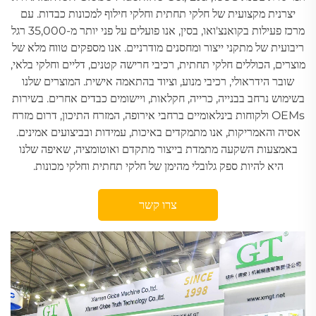
יצרנית מקצועית של חלקי תחתית וחלקי חילוף למכונות כבדות. עם
מרכז פעילות בקואנצ'ואו, בסין, אנו פועלים על פני יותר מ-35,000 רגל
ריבועית של מתקני ייצור ומחסנים מודרניים. אנו מספקים טווח מלא של
מוצרים, הכוללים חלקי תחתית, רכיבי חרישה קטנים, דליים וחלקי בלאי,
שובר הידראולי, רכיבי מנוע, וציוד בהתאמה אישית. המוצרים שלנו
בשימוש נרחב בבנייה, כרייה, חקלאות, ויישומים כבדים אחרים. בשירות
OEMs ולקוחות בינלאומיים ברחבי אירופה, המזרח התיכון, דרום מזרח
אסיה והאמריקות, אנו מתמקדים באיכות, עמידות ובביצועים אמינים.
באמצעות השקעה מתמדת בייצור מתקדם ואוטומציה, שאיפה שלנו
היא להיות ספק גלובלי מהימן של חלקי תחתית וחלקי מכונות.
צרו קשר