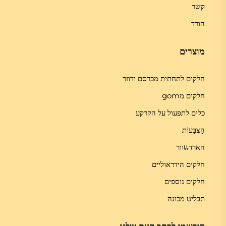
קשר
הורד
מוצרים
חלקים לתחתית מכרסם ודוזר
חלקים מgom
כלים לתפעול על הקרקע
הַצְבָּעוֹת
הארדแוור
חלקים הידראוליים
חלקים נוספים
תבליט מכונה