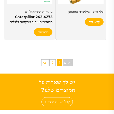
כלי תיקון צילינדר מתכוונן
צינורות הידראוליים
Caterpillar 242-4275
מתאימים עבור טרקטור גלגלים
קראו עוד
966H 966K 966M
קראו עוד
הקודם
1
2
הבא
יש לך שאלות על
המוצרים שלנו?
קבל הצעת מחיר →