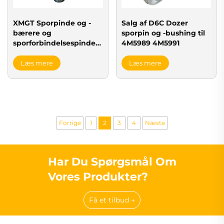
Salg af D6C Dozer
XMGT Sporpinde og -
sporpin og -bushing til
bærere og
4M5989 4M5991
sporforbindelsespinde
TIL excavator og
bulldozer
Læs mere
Læs mere
Forrige
1
2
3
4
Næste
Har Du Spørgsmål Om
Vores Produkter?
Få et tilbud →