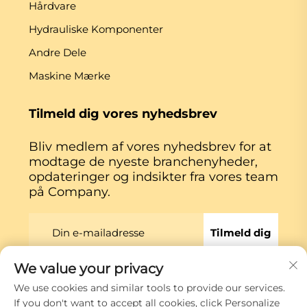
Hårdvare
Hydrauliske Komponenter
Andre Dele
Maskine Mærke
Tilmeld dig vores nyhedsbrev
Bliv medlem af vores nyhedsbrev for at
modtage de nyeste branchenyheder,
opdateringer og indsikter fra vores team
på Company.
Tilmeld dig
We value your privacy
Copyright © Xiamen Globe Machine Co.,ltd.
We use cookies and similar tools to provide our services.
Privatlivspolitik
If you don't want to accept all cookies, click Personalize