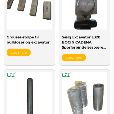
Grouser-stolpe til
Sælg Excavator E320
bulldozer og excavator
BOCIN CADENA
Sporforbindelsesbærer
Sporkædebærer
Læs mere
Sporgruppebærer
Læs mere
58.6*36.3*134.6 OEM nr.
1171371