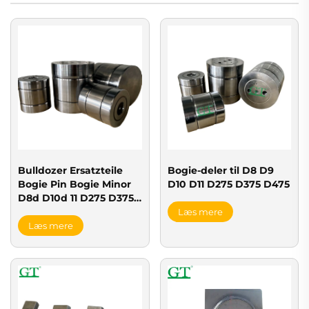
Bulldozer Ersatzteile
Bogie-deler til D8 D9
Bogie Pin Bogie Minor
D10 D11 D275 D375 D475
D8d D10d 11 D275 D375
D475 Bogie Patrone Pin
Læs mere
Montage 7t8555
Læs mere