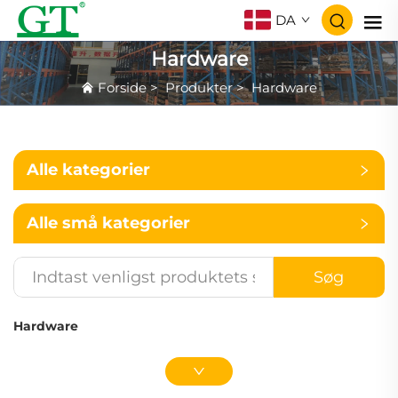
DA
Hardware
Forside
>
Produkter
>
Hardware
Alle kategorier
Alle små kategorier
Søg
Hardware