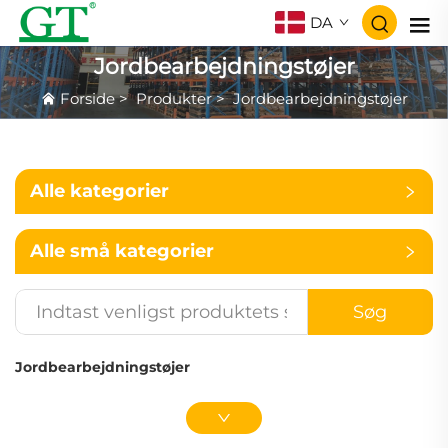
DA
Jordbearbejdningstøjer
Forside
>
Produkter
>
Jordbearbejdningstøjer
Alle kategorier
Alle små kategorier
Søg
Jordbearbejdningstøjer