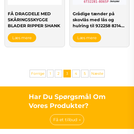
FÅ DRAGDELE MED
Grådige tænder på
SKÅRINGSSKYGGE
skovlås med lås og
BLADER RIPPER SHANK
hulring til 9J2258 8J1433
209-70-54240
Læs mere
Læs mere
Forrige
1
2
3
4
5
Næste
Har Du Spørgsmål Om
Vores Produkter?
Få et tilbud →