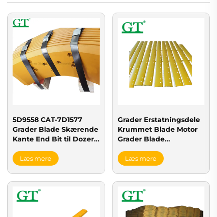
Grader Erstatningsdele
5D9558 CAT-7D1577
Krummet Blade Motor
Grader Blade Skærende
Grader Blade
Kante End Bit til Dozer
Skåringsskygge
og Loader
7D1158;7D1576;7D1577;7D1
Læs mere
Læs mere