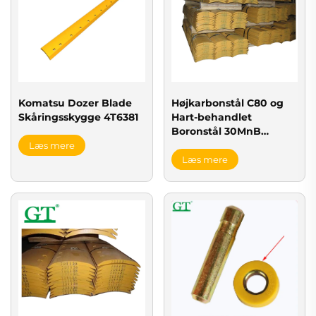
Komatsu Dozer Blade
Højkarbonstål C80 og
Skåringsskygge 4T6381
Hart-behandlet
Boronstål 30MnB
4T3032 Grader Blade
Læs mere
Læs mere