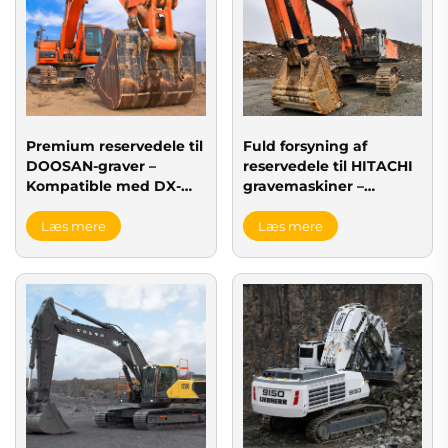
Premium reservedele til
Fuld forsyning af
DOOSAN-graver –
reservedele til HITACHI
Kompatible med DX-
gravemaskiner –
serien
Kompatibel med over
80 modeller
Læs mere
Læs mere