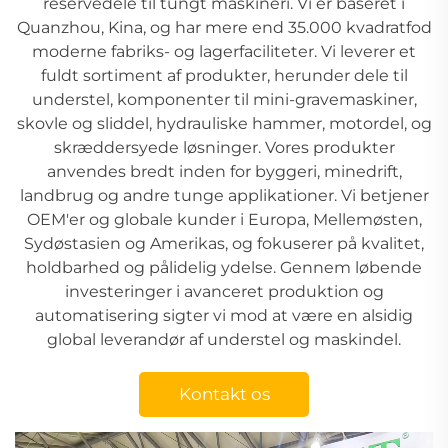
reservedele til tungt maskineri. Vi er baseret i
Quanzhou, Kina, og har mere end 35.000 kvadratfod
moderne fabriks- og lagerfaciliteter. Vi leverer et
fuldt sortiment af produkter, herunder dele til
understel, komponenter til mini-gravemaskiner,
skovle og sliddel, hydrauliske hammer, motordel, og
skræddersyede løsninger. Vores produkter
anvendes bredt inden for byggeri, minedrift,
landbrug og andre tunge applikationer. Vi betjener
OEM'er og globale kunder i Europa, Mellemøsten,
Sydøstasien og Amerikas, og fokuserer på kvalitet,
holdbarhed og pålidelig ydelse. Gennem løbende
investeringer i avanceret produktion og
automatisering sigter vi mod at være en alsidig
global leverandør af understel og maskindel.
Kontakt os