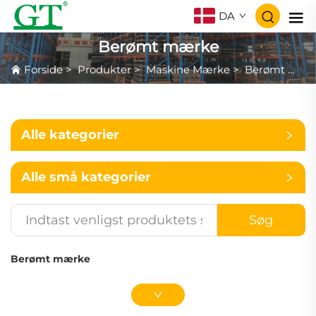
DA
Berømt mærke
Forside
>
Produkter
>
Maskine Mærke
>
Berømt mærke
Alle kategorier
Alle små kategorier
Søg
Berømt mærke