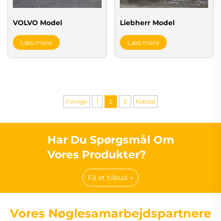
VOLVO Model
Liebherr Model
Læs mere
Læs mere
Forrige
1
2
3
Næste
Har Du Spørgsmål Om
Vores Produkter?
Få et tilbud →
Vores Nøglesamarbejdspartnere