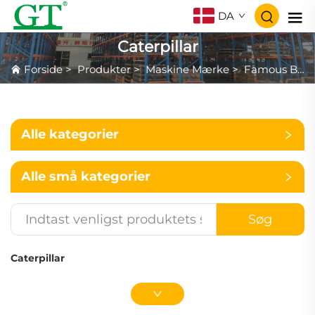
DA
Caterpillar
Forside
>
Produkter
>
Maskine Mærke
>
Famous Brand
Alle kategorier
Alle små kategorier
Søg
Caterpillar