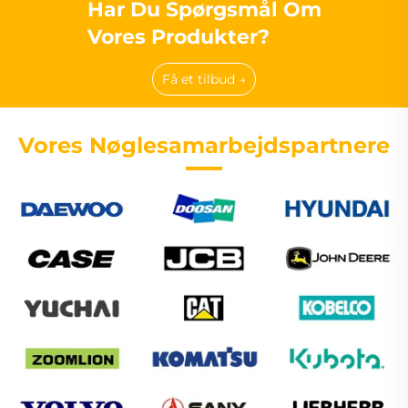
Har Du Spørgsmål Om
Vores Produkter?
Få et tilbud →
Vores Nøglesamarbejdspartnere