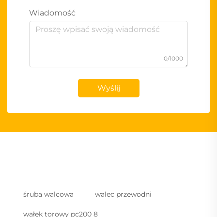
Wiadomość
0/1000
Wyślij
śruba walcowa
walec przewodni
wałek torowy pc200 8