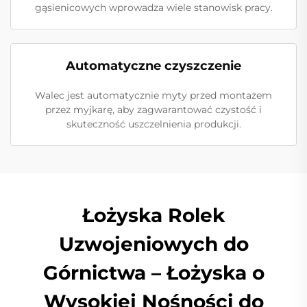
gąsienicowych wprowadza wiele stanowisk pracy.
Automatyczne czyszczenie
Walec jest automatycznie myty przed montażem
przez myjkarę, aby zagwarantować czystość i
skuteczność uszczelnienia produkcji.
Łożyska Rolek
Uzwojeniowych do
Górnictwa – Łożyska o
Wysokiej Nośności do