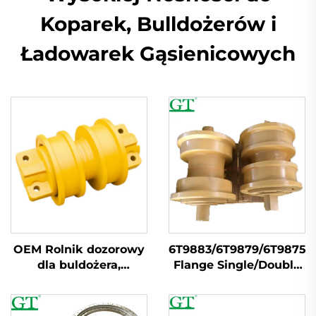
Koparek, Bulldożerów i
Ładowarek Gąsienicowych
OEM Rolnik dozorowy
6T9883/6T9879/6T9875/
dla buldożera,
Flange Single/Double
wykoparek PC200
Rolnik torowy
E320 EC210 D6D D85
D7G D65