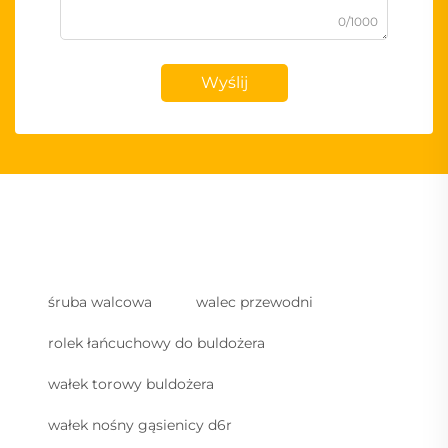
0/1000
Wyślij
śruba walcowa
walec przewodni
rolek łańcuchowy do buldożera
wałek torowy buldożera
wałek nośny gąsienicy d6r