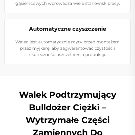
gąsienicowych wprowadza wiele stanowisk pracy.
Automatyczne czyszczenie
Walec jest automatycznie myty przed montażem
przez myjkarę, aby zagwarantować czystość i
skuteczność uszczelnienia produkcji.
Walek Podtrzymujący
Bulldożer Ciężki –
Wytrzymałe Części
Zamiennych Do