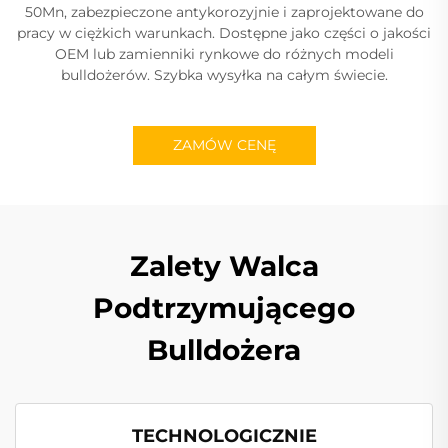
50Mn, zabezpieczone antykorozyjnie i zaprojektowane do
pracy w ciężkich warunkach. Dostępne jako części o jakości
OEM lub zamienniki rynkowe do różnych modeli
bulldożerów. Szybka wysyłka na całym świecie.
ZAMÓW CENĘ
Zalety Walca
Podtrzymującego
Bulldożera
TECHNOLOGICZNIE