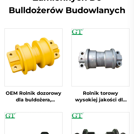
Bulldożerów Budowlanych
OEM Rolnik dozorowy
Rolnik torowy
dla buldożera,
wysokiej jakości dla
wykoparek PC200
wykoparki
E320 EC210 D6D D85
Komatsu/Doosan/Hitach
D7G D65