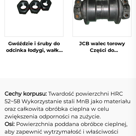
Gwóździe i śruby do
JCB walec torowy
odcinka łodygi, wałka
Części do
torowego, ostrze cięcia
wykopywacza JCB
Zamienniki do JCB
Części podwozia JCB
Cechy korpusu:
Twardość powierzchni HRC
52~58 Wykorzystanie stali MnB jako materiału
oraz całkowita obróbka cieplna w celu
zwiększenia odporności na zużycie.
Osi:
Powierzchnia poddana obróbce cieplnej,
aby zapewnić wytrzymałość i właściwości