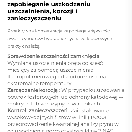
zapobieganie uszkodzeniu
uszczelnienia, korozji i
zanieczyszczeniu
Proaktywna konserwacja zapobiega większości
awarii cylindrów hydraulicznych. Do kluczowych
praktyk należą:
Sprawdzenie szczelności zamknięcia
:
Wymiana uszczelnienia pręta co sześć
miesięcy za pomocą uszczelnienia
fluoropolimerowego dla odporności na
ekstremalne temperatury
Zarządzanie korozją
: W przypadku stosowania
powłok fosforowych lub ochrony katodowej w
mokrych lub korozyjnych warunkach
Kontroli zanieczyszczeń
: Zainstalowanie
wysokowydajnych filtrów w linii (β≥200) i
przeprowadzenie kwartalnej analizy płynu w
celu spełnienia norm czystości klasy 7 NAS