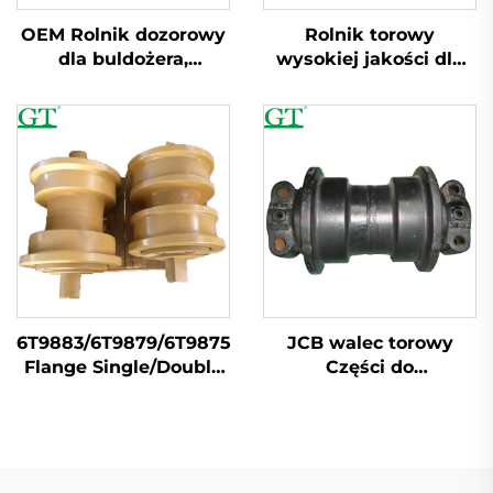
OEM Rolnik dozorowy
Rolnik torowy
dla buldożera,
wysokiej jakości dla
wykoparek PC200
wykoparki
E320 EC210 D6D D85
Komatsu/Doosan/Hitach
D7G D65
6T9883/6T9879/6T9875/6Y2901
JCB walec torowy
Flange Single/Double
Części do
Rolnik torowy
wykopywacza JCB
Zamienniki do JCB
Części podwozia JCB