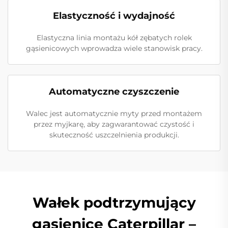
Elastyczność i wydajność
Elastyczna linia montażu kół zębatych rolek
gąsienicowych wprowadza wiele stanowisk pracy.
Automatyczne czyszczenie
Walec jest automatycznie myty przed montażem
przez myjkarę, aby zagwarantować czystość i
skuteczność uszczelnienia produkcji.
Wałek podtrzymujący
gąsienicę Caterpillar –