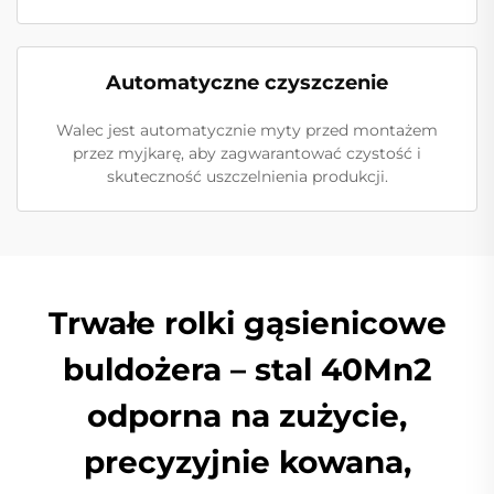
Automatyczne czyszczenie
Walec jest automatycznie myty przed montażem
przez myjkarę, aby zagwarantować czystość i
skuteczność uszczelnienia produkcji.
Trwałe rolki gąsienicowe
buldożera – stal 40Mn2
odporna na zużycie,
precyzyjnie kowana,