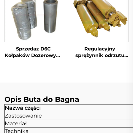
Sprzedaz D6C
Regulacyjny
Kołpaków Dozerowych
sprężynnik odrzutu
I Waleczków Dla
pasa dźwigu
4M5989 4M5991
Opis Buta do Bagna
Nazwa części
Zastosowanie
Materiał
Technika