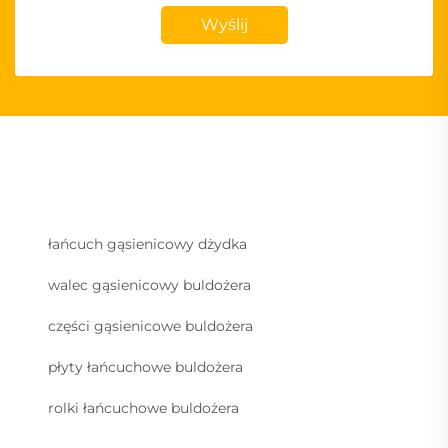
Wyślij
łańcuch gąsienicowy dżydka
walec gąsienicowy buldożera
części gąsienicowe buldożera
płyty łańcuchowe buldożera
rolki łańcuchowe buldożera