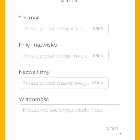
wkrótce.
E-mail
0/100
Imię i nazwisko
0/100
Nazwa firmy
0/200
Wiadomość
0/1000