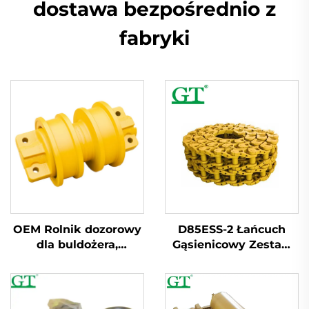
dostawa bezpośrednio z
fabryki
OEM Rolnik dozorowy
D85ESS-2 Łańcuch
dla buldożera,
Gąsienicowy Zestaw
wykoparek PC200
Łącze 42l Typ
E320 EC210 D6D D85
Smarowanego
D7G D65