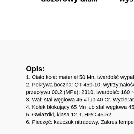
buldożera,
wykoparek PC200
Koma
E320 EC210 D6D D85
D7G D65
Opis:
1. Ciało koła: materiał 50 Mn, twardość w
2. Pokrywa boczna: QT 450-10, wytrzymałość
przepływu 00.2 (MPa): 2310, twardość: 160 ~
3. Wal: stal węglowa 45 # lub 40 Cr. Wycie
4. Kołek blokujący 65 Mn lub stal węglowa 4
5. Gwiazdki, klasa 12.9, HRC 45-52.
6. Pieczęć: kauczuk nitradowy. Zakres temp