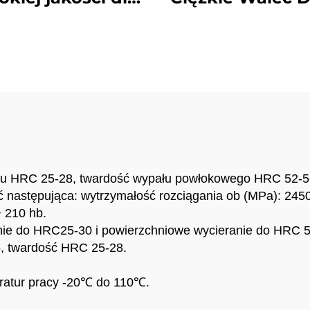
wykoparki
tsu/Doosan/Hitachi
ypału HRC 25-28, twardość wypału powłokowego HRC 52-
 następująca: wytrzymałość rozciągania ob (MPa): 2450
 210 hb.
ranie do HRC25-30 i powierzchniowe wycieranie do HRC 
5, twardość HRC 25-28.
eratur pracy -20℃ do 110℃.