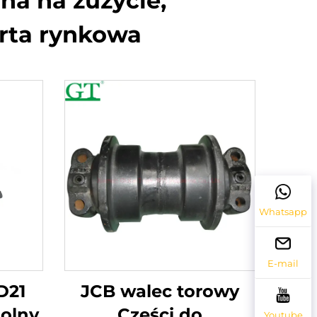
na na zużycie,
erta rynkowa
Whatsapp
E-mail
D21
JCB walec torowy
Dolny
Części do
Youtube