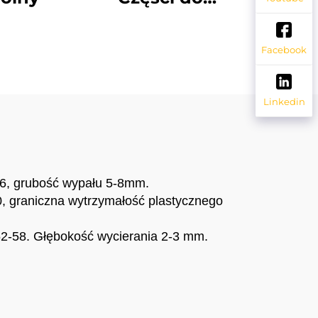
wykopywacza JCB
Zamienniki do JCB
Facebook
Części podwozia JCB
Linkedin
56, grubość wypału 5-8mm.
, graniczna wytrzymałość plastycznego
52-58. Głębokość wycierania 2-3 mm.