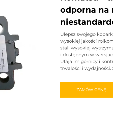
odporna na r
niestandar
Ulepsz swojego kopark
wysokiej jakości rol
stali wysokiej wytrzym
i dostępnym w wersjac
Ufają im górnicy i kont
trwałości i wydajności.
ZAMÓW CENĘ