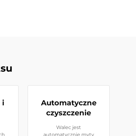
tsu
 i
Automatyczne
czyszczenie
Walec jest
ch
automatycznie myty