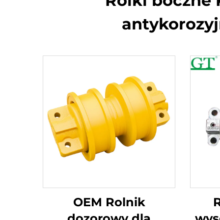
Rolki boczne 
antykorozyj
OEM Rolnik
R
dozorowy dla
wyso