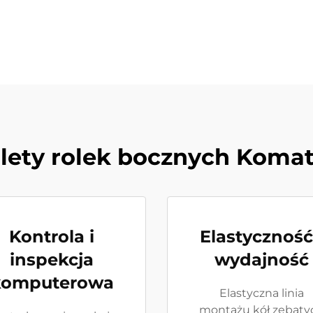
lety rolek bocznych Koma
Kontrola i
Elastyczność
inspekcja
wydajność
komputerowa
Elastyczna linia
montażu kół zębaty