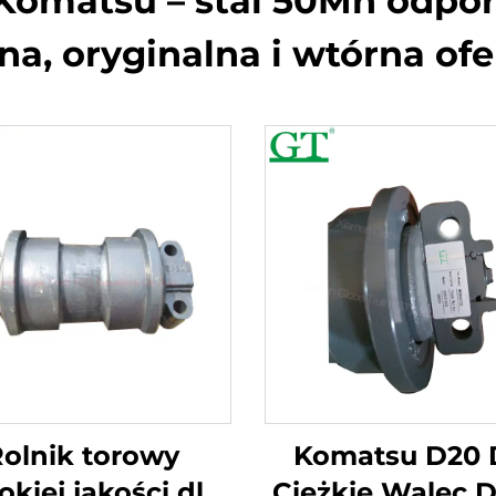
Komatsu – stal 50Mn odpor
na, oryginalna i wtórna of
olnik torowy
Komatsu D20 
kiej jakości dla
Ciężkie Walec 