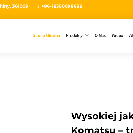
hiny, 361009
+86-18350098686
Strona Główna
Produkty
O Nas
Wideo
Ak
Wysokiej jak
Komatsu – t