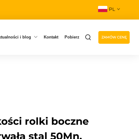
PL
tualności i blog
Kontakt
Pobierz
ZAMÓW CENĘ
ości rolki boczne
rwała stal 50Mn,