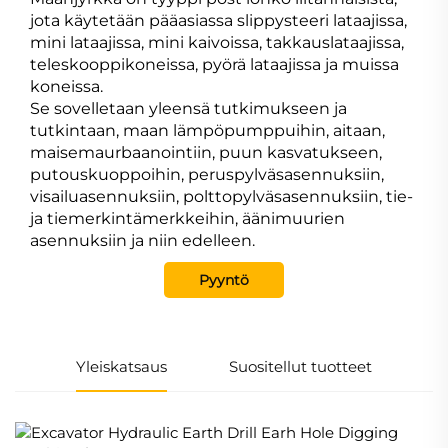
jota käytetään pääasiassa slippysteeri lataajissa,
mini lataajissa, mini kaivoissa, takkauslataajissa,
teleskooppikoneissa, pyörä lataajissa ja muissa
koneissa.
Se sovelletaan yleensä tutkimukseen ja
tutkintaan, maan lämpöpumppuihin, aitaan,
maisemaurbaanointiin, puun kasvatukseen,
putouskuoppoihin, peruspylväsasennuksiin,
visailuasennuksiin, polttopylväsasennuksiin, tie-
ja tiemerkintämerkkeihin, äänimuurien
asennuksiin ja niin edelleen.
Pyyntö
Yleiskatsaus
Suositellut tuotteet