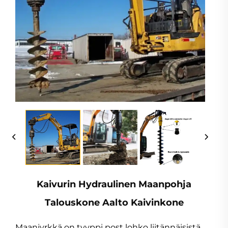
Kaivurin Hydraulinen Maanpohja
Talouskone Aalto Kaivinkone
Maanjyrkkä on tyyppi post lohko liitännäisistä,