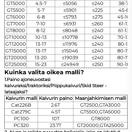
GT5000
4.5-7
≤5056
≤240
38-76
GT5500
5-7
≤5901
≤225
45-83
GT6000
6-8
≤5793
≤275
45-10
GT7000
7-10
≤6931
≤260
61-121
GT8000
8-12
≤8048
≤240
61-136
GT10000
10-13
≤10778
≤240
70-13
GT12000
13-17
≤11976
≤240
80-151
GT15000
13-17
≤15046
≤240
80-17
GT20000
13-20
≤19039
≤240
80-17
GT25000
15-23
≤24949
≤250
90-18
Kuinka valita oikea malli?
1.Paino ajoneuvostasi
kaivuraksi/traktoriksi/Piippukaivuri/Skid Steer -
lataajaksi?
Kaivurin malli
Kaivurin paino
Maanjahkimisen malli
Cat226B
2.6T
GT2500,GTA3000
Cat279C
4.5T
GT5500,GTA5000
PC100
10T
GT8000
PC320
23.7T
GT20000,GTA25000