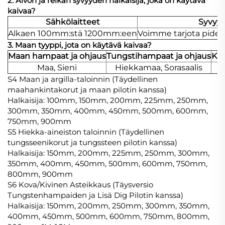
2. Aivon ja reikän syvyyden halkaisija, joka on käytävä
kaivaa?
Sähkölaitteet
Syvyy
Alkaen 100mm:stä 1200mm:een
Voimme tarjota piden
3. Maan tyyppi, jota on käytävä kaivaa?
Maan hampaat ja ohjaus
Tungstihampaat ja ohjaus
Kiv
Maa, Sieni
Hiekkamaa, Sorasaalis
S4 Maan ja argilla-taloinnin (Täydellinen
maahankintakorut ja maan pilotin kanssa)
Halkaisija: 100mm, 150mm, 200mm, 225mm, 250mm,
300mm, 350mm, 400mm, 450mm, 500mm, 600mm,
750mm, 900mm
S5 Hiekka-aineiston taloinnin (Täydellinen
tungsseenikorut ja tungssteen pilotin kanssa)
Halkaisija: 150mm, 200mm, 225mm, 250mm, 300mm,
350mm, 400mm, 450mm, 500mm, 600mm, 750mm,
800mm, 900mm
S6 Kova/Kivinen Asteikkaus (Täysversio
Tungstenhampaiden ja Lisä Dig Pilotin kanssa)
Halkaisija: 150mm, 200mm, 250mm, 300mm, 350mm,
400mm, 450mm, 500mm, 600mm, 750mm, 800mm,