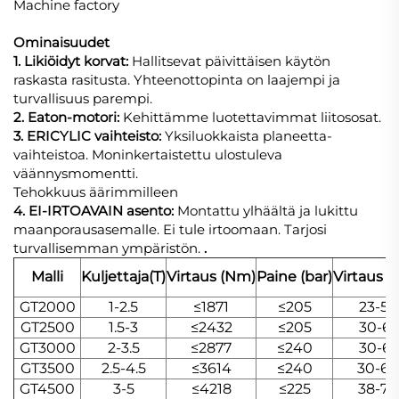
Ominaisuudet
1. Likiöidyt korvat:
Hallitsevat päivittäisen käytön
raskasta rasitusta. Yhteenottopinta on laajempi ja
turvallisuus parempi.
2. Eaton-motori:
Kehittämme luotettavimmat liitososat.
3. ERICYLIC vaihteisto:
Yksiluokkaista planeetta-
vaihteistoa. Moninkertaistettu ulostuleva
väännysmomentti.
Tehokkuus äärimmilleen
4. EI-IRTOAVAIN asento:
Montattu ylhäältä ja lukittu
maanporausasemalle. Ei tule irtoomaan. Tarjosi
turvallisemman ympäristön.
.
Malli
Kuljettaja(T)
Virtaus (Nm)
Paine (bar)
Virtaus (
GT2000
1-2.5
≤1871
≤205
23-53
GT2500
1.5-3
≤2432
≤205
30-61
GT3000
2-3.5
≤2877
≤240
30-61
GT3500
2.5-4.5
≤3614
≤240
30-68
GT4500
3-5
≤4218
≤225
38-76