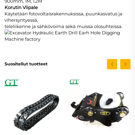
900mm, 1M, 1.2M
Korutin Viipale
Käytetään fotovoltaisrakennuksissa, puunkasvatus ja
vihersyntyessä,
teleliikenne ja sähkövoima sekä muissa olosuhteissa.
Suositellut tuotteet