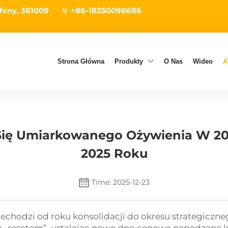
hiny, 361009
+86-18350098686
Strona Główna
Produkty
O Nas
Wideo
A
 Się Umiarkowanego Ożywienia W 2
2025 Roku
Time: 2025-12-23
zechodzi od roku konsolidacji do okresu strategiczne