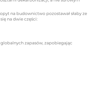
kosztami dekarbonizacji, a nie surowym
 popyt na budownictwo pozostawał słaby ze
się na dwie części:
a globalnych zapasów, zapobiegając