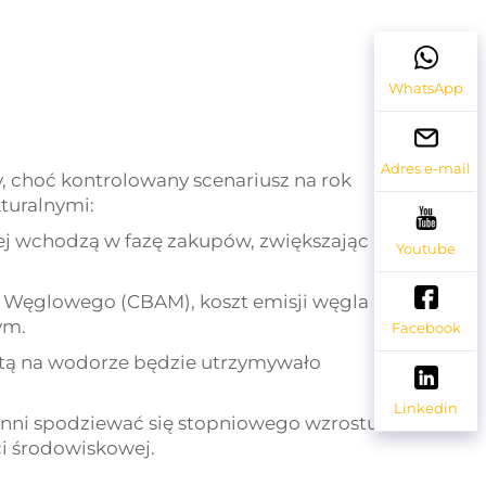
WhatsApp
Adres e-mail
, choć kontrolowany scenariusz na rok
turalnymi:
ej wchodzą w fazę zakupów, zwiększając
Youtube
 Węglowego (CBAM), koszt emisji węgla
ym.
Facebook
artą na wodorze będzie utrzymywało
Linkedin
inni spodziewać się stopniowego wzrostu
i środowiskowej.