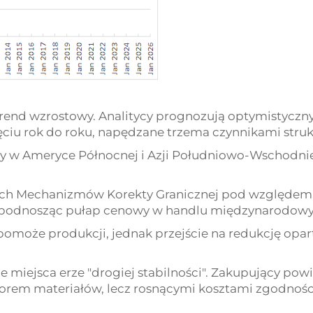
rend wzrostowy. Analitycy prognozują optymistyczny
ciu rok do roku, napędzane trzema czynnikami struk
kty w Ameryce Północnej i Azji Południowo-Wschodni
ych Mechanizmów Korekty Granicznej pod względem
tu, podnosząc pułap cenowy w handlu międzynarodow
i pomoże produkcji, jednak przejście na redukcję op
miejsca erze "drogiej stabilności". Zakupujący pow
orem materiałów, lecz rosnącymi kosztami zgodnośc