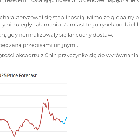
nym „resetem”, ustalając nowe dno cenowe napędzane 
 charakteryzował się stabilnością. Mimo że globalny
 nie uległy załamaniu. Zamiast tego rynek podzielił 
an, gdy normalizowały się łańcuchy dostaw.
apędzaną przepisami unijnymi.
ętości eksportu z Chin przyczyniło się do wyrównani