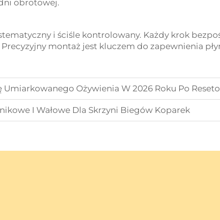
dni obrotowej.
stematyczny i ściśle kontrolowany. Każdy krok bezp
. Precyzyjny montaż jest kluczem do zapewnienia pły
ię Umiarkowanego Ożywienia W 2026 Roku Po Reset
lnikowe I Wałowe Dla Skrzyni Biegów Koparek