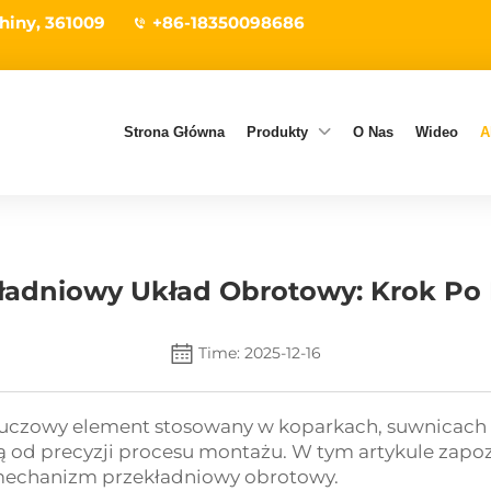
hiny, 361009
+86-18350098686
Strona Główna
Produkty
O Nas
Wideo
A
adniowy Układ Obrotowy: Krok Po 
Time: 2025-12-16
uczowy element stosowany w koparkach, suwnicach o
ą od precyzji procesu montażu. W tym artykule zapozn
 mechanizm przekładniowy obrotowy.