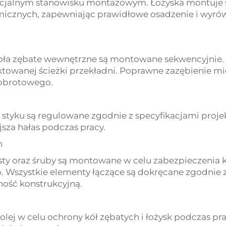
ecjalnym stanowisku montażowym. Łożyska montuje
icznych, zapewniając prawidłowe osadzenie i wyró
oła zębate wewnętrzne są montowane sekwencyjnie. K
owanej ścieżki przekładni. Poprawne zazębienie mi
 obrotowego.
 styku są regulowane zgodnie z specyfikacjami proj
sza hałas podczas pracy.
h
wpusty oraz śruby są montowane w celu zabezpieczen
. Wszystkie elementy łączące są dokręcane zgodnie
ość konstrukcyjną.
olej w celu ochrony kół zębatych i łożysk podczas p