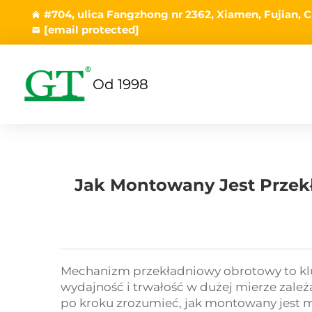
#704, ulica Fangzhong nr 2362, Xiamen, Fujian, C
[email protected]
Od 1998
Jak Montowany Jest Przekł
Mechanizm przekładniowy obrotowy to kl
wydajność i trwałość w dużej mierze zależ
po kroku zrozumieć, jak montowany jest