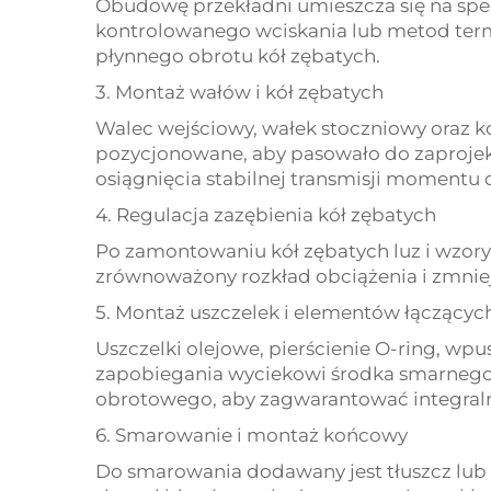
Obudowę przekładni umieszcza się na sp
kontrolowanego wciskania lub metod term
płynnego obrotu kół zębatych.
3. Montaż wałów i kół zębatych
Walec wejściowy, wałek stoczniowy oraz k
pozycjonowane, aby pasowało do zaprojekt
osiągnięcia stabilnej transmisji momentu
4. Regulacja zazębienia kół zębatych
Po zamontowaniu kół zębatych luz i wzory
zrównoważony rozkład obciążenia i zmniej
5. Montaż uszczelek i elementów łączącyc
Uszczelki olejowe, pierścienie O-ring, 
zapobiegania wyciekowi środka smarnego
obrotowego, aby zagwarantować integraln
6. Smarowanie i montaż końcowy
Do smarowania dodawany jest tłuszcz lub 