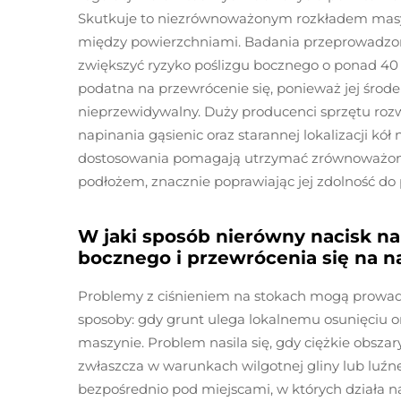
Skutkuje to niezrównoważonym rozkładem masy n
między powierzchniami. Badania przeprowadzon
zwiększyć ryzyko poślizgu bocznego o ponad 40 
podatna na przewrócenie się, ponieważ jej środe
nieprzewidywalny. Duży producenci sprzętu roz
napinania gąsienic oraz starannej lokalizacji kó
dostosowania pomagają utrzymać zrównoważony
podłożem, znacznie poprawiając jej zdolność d
W jaki sposób nierówny nacisk na
bocznego i przewrócenia się na 
Problemy z ciśnieniem na stokach mogą prowad
sposoby: gdy grunt ulega lokalnemu osunięciu o
maszynie. Problem nasila się, gdy ciężkie obszary
zwłaszcza w warunkach wilgotnej gliny lub luźnej
bezpośrednio pod miejscami, w których działa na