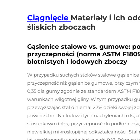
Ciągnięcie
Materiały i ich o
śliskich zboczach
Gąsienice stalowe vs. gumowe: p
przyczepności (norma ASTM F180
błotnistych i lodowych zboczy
W przypadku suchych stoków stalowe gąsienice 
przyczepność niż gąsienice gumowe, przy czym w
0,35 dla gumy zgodnie ze standardem ASTM F180
warunkach wilgotnej gliny. W tym przypadku gu
przewyższając stal o niemal 27% dzięki swojej z
powierzchni. Na lodowatych nachyleniach o ką
stosunkowo dobrą przyczepność do podłoża, osiąg
niewielkiej mikroskopijnej odkształcalności. St
jej współczynnik spada jedynie do 0,19. Różnic