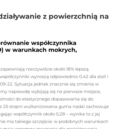
ddziaływanie z powierzchnią na
orównanie współczynnika
9) w warunkach mokrych,
zapewniają rzeczywiście około 18% lepszą
spółczynniki wynoszą odpowiednio 0,42 dla stali i
9-22. Sytuacja jednak znacznie się zmienia w
my naprawdę wybijają się na pierwsze miejsce,
dolności do elastycznego dopasowania się do
cie 25 stopni wulkanizowana guma nadal zachowuje
ając współczynnik około 0,28 – wynika to z jej
al nie ma takiego szczęścia: w podobnych warunkach
e te mają ogromne znaczenie dla projektowania