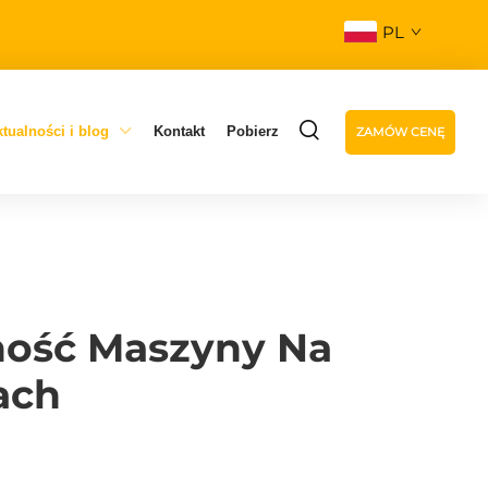
PL
tualności i blog
Kontakt
Pobierz
ZAMÓW CENĘ
ność Maszyny Na
ach