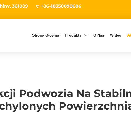
hiny, 361009
+86-18350098686
Strona Główna
Produkty
O Nas
Wideo
Ak
cji Podwozia Na Stabil
chylonych Powierzchni