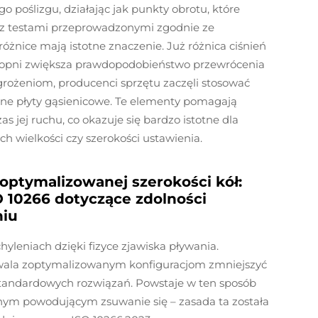
 poślizgu, działając jak punkty obrotu, które
z testami przeprowadzonymi zgodnie ze
różnice mają istotne znaczenie. Już różnica ciśnień
stopni zwiększa prawdopodobieństwo przewrócenia
agrożeniom, producenci sprzętu zaczęli stosować
ne płyty gąsienicowe. Te elementy pomagają
s jej ruchu, co okazuje się bardzo istotne dla
ch wielkości czy szerokości ustawienia.
zoptymalizowanej szerokości kół:
 10266 dotyczące zdolności
niu
hyleniach dzięki fizyce zjawiska pływania.
wala zoptymalizowanym konfiguracjom zmniejszyć
tandardowych rozwiązań. Powstaje w ten sposób
yjnym powodującym zsuwanie się – zasada ta została