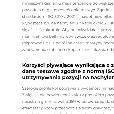
mniejszym ciśnieniu mają tendencję do większego
powodują nagłe przewrócenie maszyn. Zgodnie 
standardem ISO 5010 z 2021 r., nawet niewielkie 
wynosząca 15% na nachyleniu o kącie około 20 
się aż sześciokrotnie. Aby przeciwdziałać tym z
m.in. wahliwe belki wyrównawcze oraz regulowa
rozprowadzić siłę na różne części maszyny podcza
zapewnienia stabilności koparek niezależnie od i
Korzyści pływające wynikające z 
dane testowe zgodne z normą ISO
utrzymywania pozycji na nachyle
Szerokie profile kół poprawiają wydajność na nac
Zwiększenie powierzchni styku z podłożem poz
nacisk na grunt nawet o 35% w porównaniu do s
efekt ssący, który przeciwdziała siłom grawitac