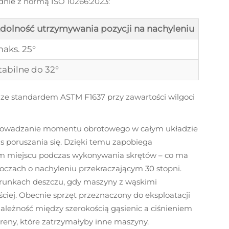
dnie z normą ISO 10266:2023:
dolność utrzymywania pozycji na nachyleniu
aks. 25°
tabilne do 32°
ze standardem ASTM F1637 przy zawartości wilgoci
zprowadzanie momentu obrotowego w całym układzie
 poruszania się. Dzięki temu zapobiega
m miejscu podczas wykonywania skrętów – co ma
oczach o nachyleniu przekraczającym 30 stopni.
arunkach deszczu, gdy maszyny z wąskimi
ęściej. Obecnie sprzęt przeznaczony do eksploatacji
ależność między szerokością gąsienic a ciśnieniem
eny, które zatrzymałyby inne maszyny.