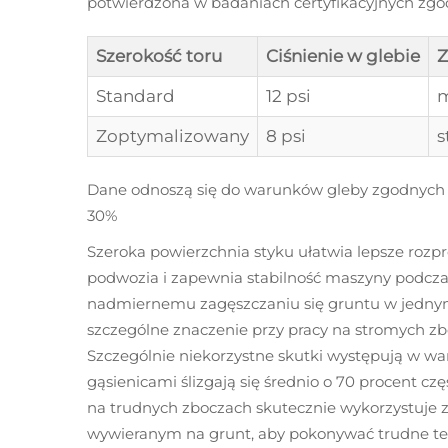
potwierdzona w badaniach certyfikacyjnych zgo
Szerokość toru
Ciśnienie w glebie
Z
Standard
12 psi
m
Zoptymalizowany
8 psi
s
Dane odnoszą się do warunków gleby zgodnych 
30%
Szeroka powierzchnia styku ułatwia lepsze ro
podwozia i zapewnia stabilność maszyny podczas
nadmiernemu zagęszczaniu się gruntu w jedny
szczególne znaczenie przy pracy na stromych zb
Szczególnie niekorzystne skutki występują w w
gąsienicami ślizgają się średnio o 70 procent cz
na trudnych zboczach skutecznie wykorzystuje z
wywieranym na grunt, aby pokonywać trudne ter