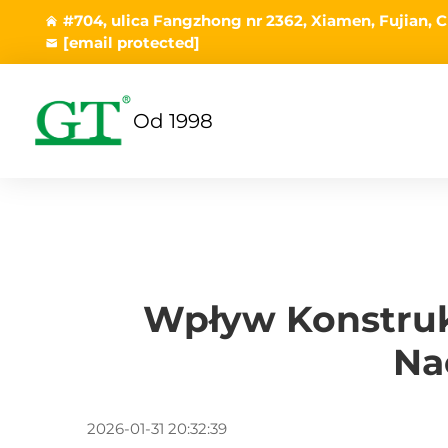
#704, ulica Fangzhong nr 2362, Xiamen, Fujian, C
[email protected]
Od 1998
Wpływ Konstruk
Na
2026-01-31 20:32:39