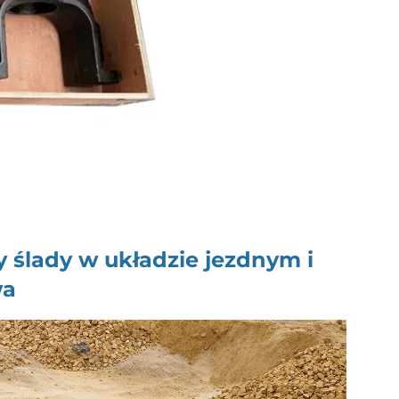
ny ślady w układzie jezdnym
i
wa