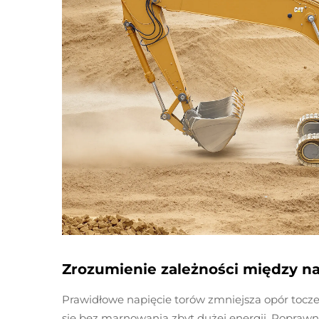
Zrozumienie zależności między n
Prawidłowe napięcie torów zmniejsza opór tocze
się bez marnowania zbyt dużej energii. Popraw