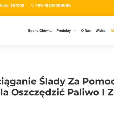
hiny, 361009
+86-18350098686
Strona Główna
Produkty
O Nas
Wideo
Ak
iąganie Ślady Za Pomo
a Oszczędzić Paliwo I 