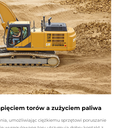
apięciem torów a zużyciem paliwa
nia, umożliwiając ciężkiemu sprzętowi poruszanie
nie wyregulowane tory utrzymują dobry kontakt z