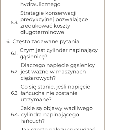
hydraulicznego
Strategie konserwacji
predykcyjnej pozwalające
zredukować koszty
długoterminowe
Często zadawane pytania
Czym jest cylinder napinający
gąsienicę?
Dlaczego napięcie gąsienicy
jest ważne w maszynach
ciężarowych?
Co się stanie, jeśli napięcie
łańcucha nie zostanie
utrzymane?
Jakie są objawy wadliwego
cylindra napinającego
łańcuch?
Jak często należy sprawdzać