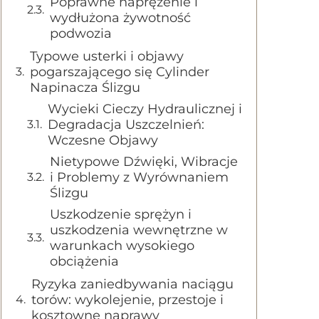
Poprawne naprężenie i
wydłużona żywotność
podwozia
Typowe usterki i objawy
pogarszającego się Cylinder
Napinacza Ślizgu
Wycieki Cieczy Hydraulicznej i
Degradacja Uszczelnień:
Wczesne Objawy
Nietypowe Dźwięki, Wibracje
i Problemy z Wyrównaniem
Ślizgu
Uszkodzenie sprężyn i
uszkodzenia wewnętrzne w
warunkach wysokiego
obciążenia
Ryzyka zaniedbywania naciągu
torów: wykolejenie, przestoje i
kosztowne naprawy