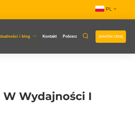
PL
tualności i blog
Kontakt
Pobierz
ZAMÓW CENĘ
w W Wydajności I