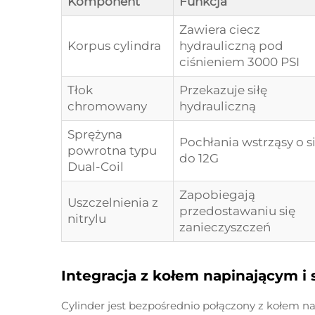
Komponent
Funkcja
Zawiera ciecz
Korpus cylindra
hydrauliczną pod
ciśnieniem 3000 PSI
Tłok
Przekazuje siłę
chromowany
hydrauliczną
Sprężyna
Pochłania wstrząsy o si
powrotna typu
do 12G
Dual-Coil
Zapobiegają
Uszczelnienia z
przedostawaniu się
nitrylu
zanieczyszczeń
Integracja z kołem napinającym 
Cylinder jest bezpośrednio połączony z kołem n