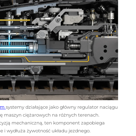
nym
systemy działające jako główny regulator naciągu
cę maszyn ciężarowych na różnych terenach.
recyzją mechaniczną, ten komponent zapobiega
ie i wydłuża żywotność układu jezdnego.