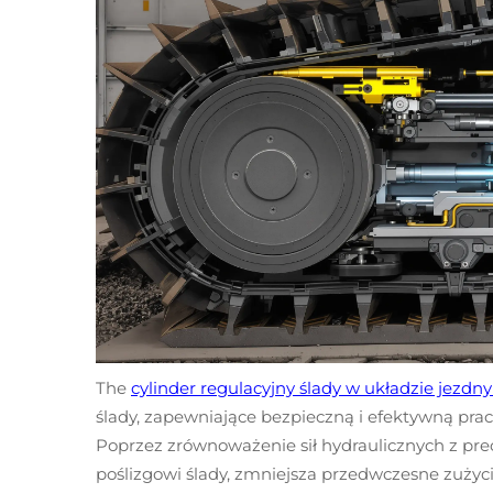
The
cylinder regulacyjny ślady w układzie jezd
ślady, zapewniające bezpieczną i efektywną pra
Poprzez zrównoważenie sił hydraulicznych z p
poślizgowi ślady, zmniejsza przedwczesne zużyc