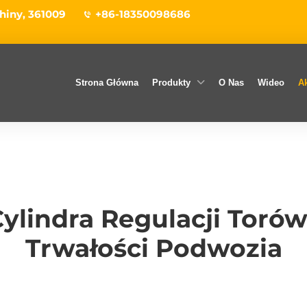
hiny, 361009
+86-18350098686
Strona Główna
Produkty
O Nas
Wideo
Ak
ylindra Regulacji Toró
Trwałości Podwozia