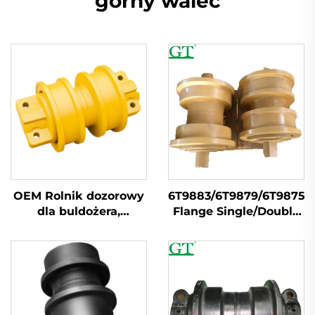
górny walec
OEM Rolnik dozorowy
6T9883/6T9879/6T9875/
dla buldożera,
Flange Single/Double
wykoparek PC200
Rolnik torowy
E320 EC210 D6D D85
D7G D65