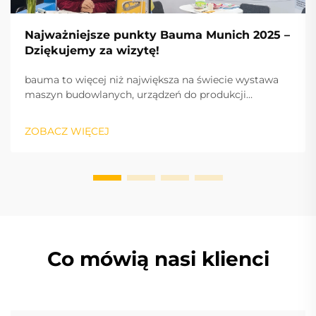
Najważniejsze punkty Bauma Munich 2025 –
Dziękujemy za wizytę!
bauma to więcej niż największa na świecie wystawa
maszyn budowlanych, urządzeń do produkcji
materiałów budowlanych i maszyn górniczych,
pojazdów i sprzętu budowlanego: to puls branży oraz
ZOBACZ WIĘCEJ
międzynarodowy silnik sukcesu, napędzający
innowacje i rynek.
Co mówią nasi klienci