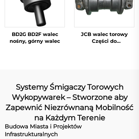
BD2G BD2F walec
JCB walec torowy
nośny, górny walec
Części do
wykopywacza JCB
Zamienniki do JCB
Części podwozia JCB
Systemy Śmigaczy Torowych
Wykopywarek – Stworzone aby
Zapewnić Niezrównaną Mobilność
na Każdym Terenie
Budowa Miasta i Projektów
Infrastrukturalnych